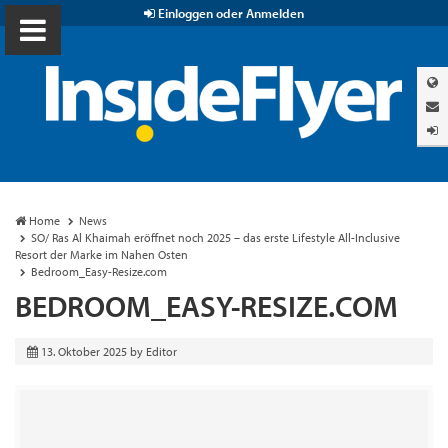
Einloggen oder Anmelden
Home
News
SO/ Ras Al Khaimah eröffnet noch 2025 – das erste Lifestyle All-Inclusive
Resort der Marke im Nahen Osten
Bedroom_Easy-Resize.com
BEDROOM_EASY-RESIZE.COM
13. Oktober 2025
by
Editor