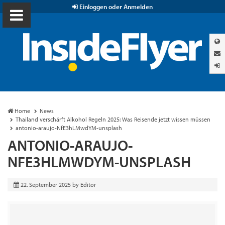
Einloggen oder Anmelden
Home
News
Thailand verschärft Alkohol Regeln 2025: Was Reisende jetzt wissen müssen
antonio-araujo-NfE3hLMwdYM-unsplash
ANTONIO-ARAUJO-
NFE3HLMWDYM-UNSPLASH
22. September 2025
by
Editor