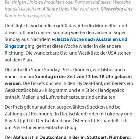
Bei einigen Links zu Produkten oder Partnern auf dieser Webseite
handelt es sich um Affiliate Links. Hier wird nach
Klickerfolg
eine
Kommission ausgezahlt.
Und
täglich
wöchentlich grüßt das airberlin Murmeltier und
dieses ruft auch diesen Sonntag wieder den airberlin Super
Sunday aus. Nachdem es
letzte Woche nach Australien und
Singapur
ging, geht es diese Woche wieder in die andere
Richtung. Die wunderbare Ost- und Westküste der USA stehen
auf dem Plan.
Die airberlin Super Sunday-Preise können, wie bisher auch
immer, nur am
Sonntag in der Zeit von 13 bis 18 Uhr gebucht
werden
. Die Tickets buchen in den FlyDeal-Tarif, der bereits ein
Gepäckstück bis 23 Kilogramm und ein Stück Handgepäck
enthält. Meilen und Luftverkehrssteuer sind enthalten.
Der Preis gilt nur auf den ausgewählten Strecken und bei
Zahlung auf Rechnung (in Deutschland) oder mit giropay und
PayPal (gilt für Deutschland und Österreich). Es handelt sich
um Preise für einen einfachen Flug.
Der
Abflug ist in Deutschland in Berlin, Stuttgart, Nürnberg,