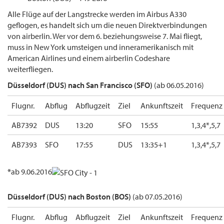
Alle Flüge auf der Langstrecke werden im Airbus A330
geflogen, es handelt sich um die neuen Direktverbindungen
von airberlin. Wer vor dem 6. beziehungsweise 7. Mai fliegt,
muss in New York umsteigen und inneramerikanisch mit
American Airlines und einem airberlin Codeshare
weiterfliegen.
Düsseldorf (DUS) nach San Francisco (SFO)
(ab 06.05.2016)
Flugnr.
Abflug
Abflugzeit
Ziel
Ankunftszeit
Frequenz
AB7392
DUS
13:20
SFO
15:55
1,3,4*,5,7
AB7393
SFO
17:55
DUS
13:35+1
1,3,4*,5,7
*
ab 9.06.2016
Düsseldorf (DUS) nach Boston (BOS)
(ab 07.05.2016)
Flugnr.
Abflug
Abflugzeit
Ziel
Ankunftszeit
Frequenz