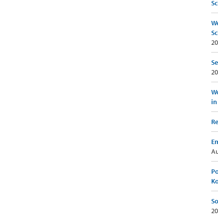
Sc
We
Sc
20
Se
20
Wo
in
Re
Em
Au
Po
K
So
20