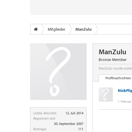
Mitglieder
ManZulu
ManZulu
Bronze Member
ManZulu wurde zuletz
Profilnachrichten
NickFli
1. Februar
Letzte Aktivität:
12. Juli 2014
Registriert seit:
30. September 2007
Beiträge:
111