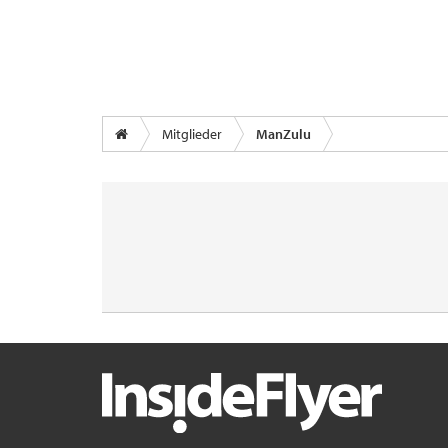
Mitglieder
ManZulu