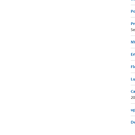
Po
Pr
Se
NY
Er
Fl
Lu
Ca
20
up
De