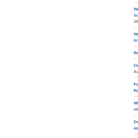
We
Sc
20
Wo
in
Re
Em
Au
Po
K
NF
vi
De
a