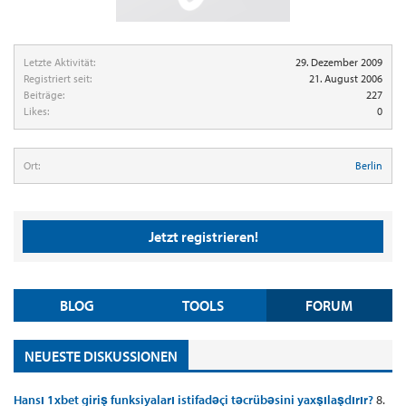
Letzte Aktivität:
29. Dezember 2009
Registriert seit:
21. August 2006
Beiträge:
227
Likes:
0
Ort:
Berlin
Jetzt registrieren!
BLOG
TOOLS
FORUM
NEUESTE DISKUSSIONEN
Hansı 1xbet giriş funksiyaları istifadəçi təcrübəsini yaxşılaşdırır?
8.