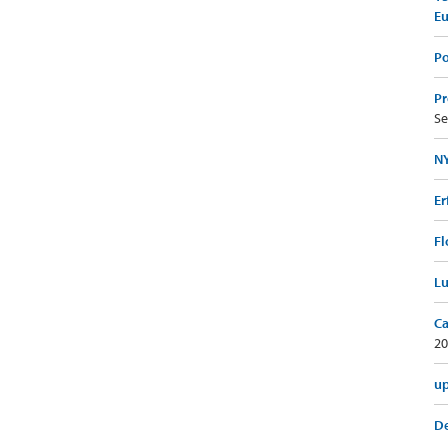
E
Po
Pr
Se
NY
Er
Fl
Lu
Ca
20
up
De