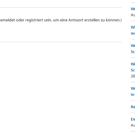
Wo
Au
meldet oder registriert sein, um eine Antwort erstellen zu können.)
Wi
mö
We
Sc
We
Sc
20
Wo
in
Re
Em
Au