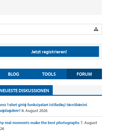
Jetzt registrieren!
BLOG
TOOLS
FORUM
NEUESTE DISKUSSIONEN
nsı 1xbet giriş funksiyaları istifadəçi təcrübəsini
xşılaşdırır?
8. August 2026
y real moments make the best photographs
7. August
26