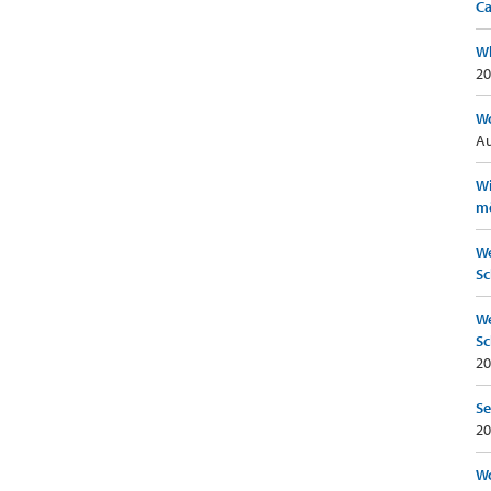
Ca
Wh
20
Wo
Au
Wi
mö
We
Sc
We
Sc
20
Se
20
Wo