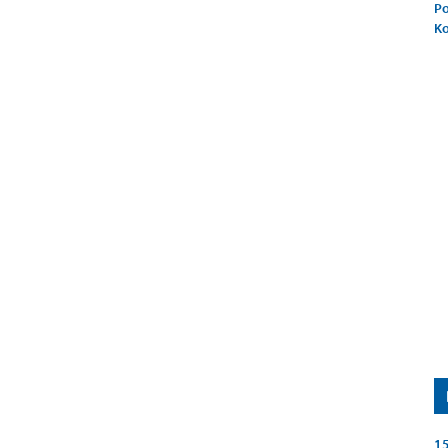
Po
K
15