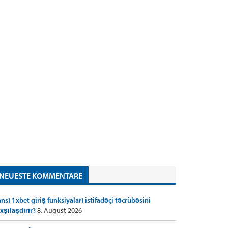
NEUESTE KOMMENTARE
nsı 1xbet giriş funksiyaları istifadəçi təcrübəsini
xşılaşdırır?
8. August 2026