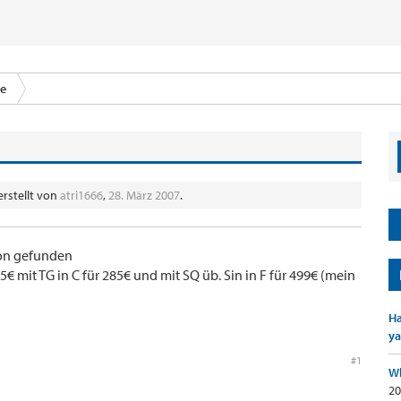
ce
erstellt von
atri1666
,
28. März 2007
.
hon gefunden
5€ mit TG in C für 285€ und mit SQ üb. Sin in F für 499€ (mein
Ha
ya
#1
Wh
20