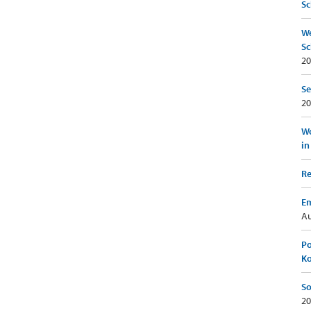
Sc
We
Sc
20
Se
20
Wo
in
Re
Em
Au
Po
K
So
20