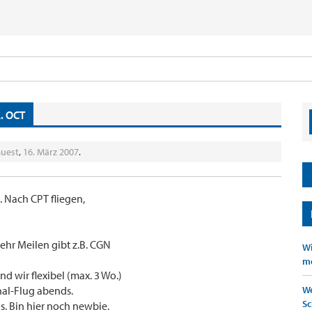
. OCT
uest
,
16. März 2007
.
. Nach CPT fliegen,
mehr Meilen gibt z.B. CGN
Wi
mö
d wir flexibel (max. 3 Wo.)
nal-Flug abends.
We
Sc
s. Bin hier noch newbie.