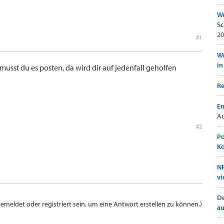
We
Sc
20
#1
Wo
in
 musst du es posten, da wird dir auf jedenfall geholfen
Re
Em
Au
#2
Po
K
NF
vi
De
meldet oder registriert sein, um eine Antwort erstellen zu können.)
a