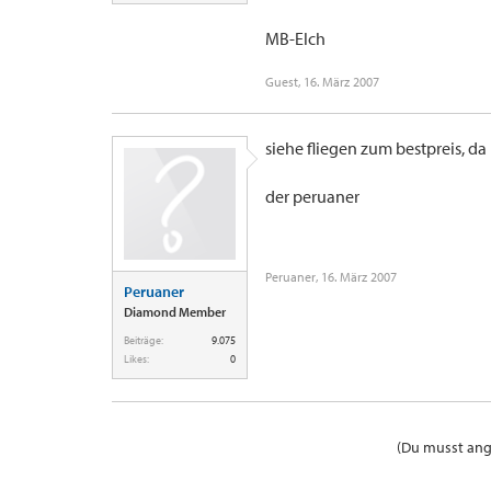
MB-Elch
Guest
,
16. März 2007
siehe fliegen zum bestpreis, da
der peruaner
Peruaner
,
16. März 2007
Peruaner
Diamond Member
Beiträge:
9.075
Likes:
0
(Du musst ange