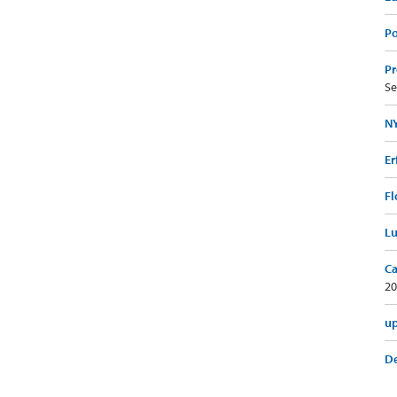
Po
Pr
Se
NY
Er
Fl
Lu
Ca
20
up
De