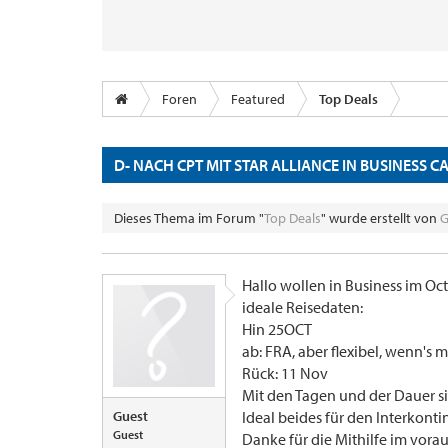
Foren
Featured
Top Deals
D- NACH CPT MIT STAR ALLIANCE IN BUSINESS CA
Dieses Thema im Forum "
Top Deals
" wurde erstellt von
G
Hallo wollen in Business im Oct
ideale Reisedaten:
Hin 25OCT
ab: FRA, aber flexibel, wenn's 
Rück: 11 Nov
Mit den Tagen und der Dauer sin
Guest
Ideal beides für den Interkonti
Guest
Danke für die Mithilfe im vorau