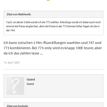
Zitat von Mahlwerk:
Fazit: an deiner Stelle würde ich die 773 wählen. Allerdings würde ich dabei auch noch
einmal die Preise vergleichen, denn die Preise in der 773 können höher liegen als die in
der 744.
Ich kann zwischen 2 Hin-/Rueckfluegen waehlen und 747 und
773 kombinieren. Bei 773-only wird es knapp 100E teurer, aber
da ich das zahlen lasse ....
19. April 2007
Guest
Guest
Zitat von hscholz: