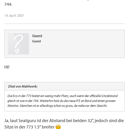
744.
19. April 2007
Guest
Guest
Hi!
Zitat von Mahlwerk:
Die Eco in der 773 bietet ein wenig mehr Platz, auch wenn der offizielle Sitzabstand
gleich ist wie in der 744. Weiterhin hast du das neue IFE an Bord und einen grossen
Monitor. Manchen ist er allerdings schon zu gross, da nahe vor dem Gesicht.
Ja, laut Seatguru ist der Abstand bei beiden 32", jedoch sind die
Sitze in der 773 1.5" breiter