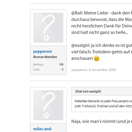
@Bali: Meine Liebe - dank den 
durchaus bewusst, dass die Mass
recht herzlichen Dank für Dein
sind halt nicht ganz so helle...
@eastgirl: ja ich denke es ist g
pepperoni
viel falsch. Trotzdem gehts auf
Bronze Member
anschauen
Beiträge:
189
Likes:
0
pepperoni
,
9. November 2009
Zitat von eastgirl:
Nebenbei bemerkt ist jeder Preis jenseits
(inkl. Frühstück, Pralinen und all dem Mist
Naja, wie man's nimmt (und je
miles-and-