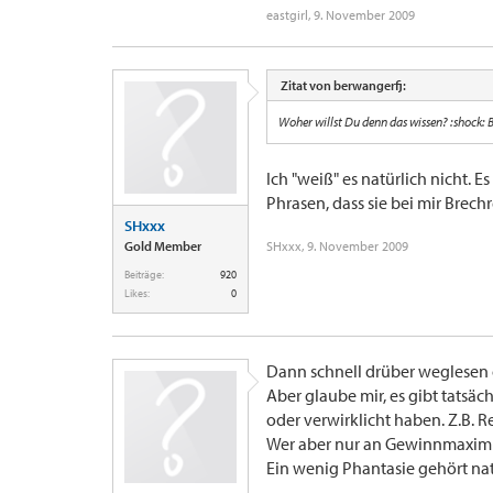
eastgirl
,
9. November 2009
Zitat von berwangerfj:
Woher willst Du denn das wissen? :shock: 
Ich "weiß" es natürlich nicht.
Phrasen, dass sie bei mir Brechr
SHxxx
Gold Member
SHxxx
,
9. November 2009
Beiträge:
920
Likes:
0
Dann schnell drüber weglesen o
Aber glaube mir, es gibt tatsäc
oder verwirklicht haben. Z.B. R
Wer aber nur an Gewinnmaximi
Ein wenig Phantasie gehört nat