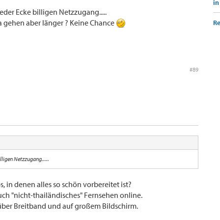
in
eder Ecke billigen Netzzugang.....
a gehen aber länger ? Keine Chance
Re
#89
illigen Netzzugang.....
 in denen alles so schön vorbereitet ist?
h "nicht-thailändisches" Fernsehen online.
über Breitband und auf großem Bildschirm.