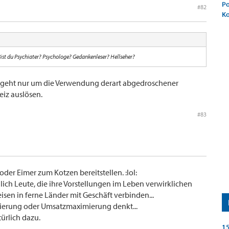
Po
#82
K
Bist du Psychiater? Psychologe? Gedankenleser? Hellseher?
 Es geht nur um die Verwendung derart abgedroschener
eiz auslösen.
#83
der Eimer zum Kotzen bereitstellen. :lol:
hlich Leute, die ihre Vorstellungen im Leben verwirklichen
eisen in ferne Länder mit Geschäft verbinden...
erung oder Umsatzmaximierung denkt...
ürlich dazu.
15