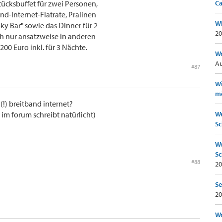
tücksbuffet für zwei Personen,
Ca
and-Internet-Flatrate, Pralinen
Wh
Sky Bar" sowie das Dinner für 2
20
ch nur ansatzweise in anderen
00 Euro inkl. für 3 Nächte.
Wo
Au
#87
Wi
mö
) breitband internet?
im forum schreibt natürlicht)
We
Sc
We
Sc
#88
20
Se
20
Wo