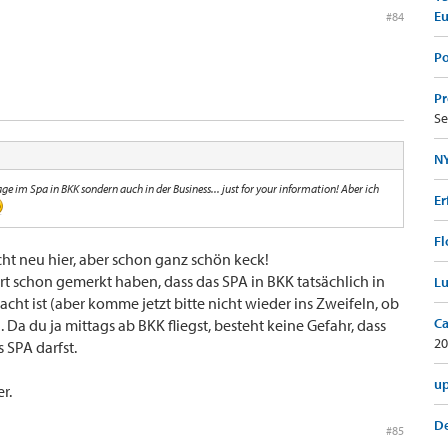
E
#84
Po
Pr
Se
NY
 im Spa in BKK sondern auch in der Business... just for your information! Aber ich
Er
Fl
cht neu hier, aber schon ganz schön keck!
t schon gemerkt haben, dass das SPA in BKK tatsächlich in
Lu
dacht ist (aber komme jetzt bitte nicht wieder ins Zweifeln, ob
Ca
Da du ja mittags ab BKK fliegst, besteht keine Gefahr, dass
20
 SPA darfst.
up
r.
De
#85