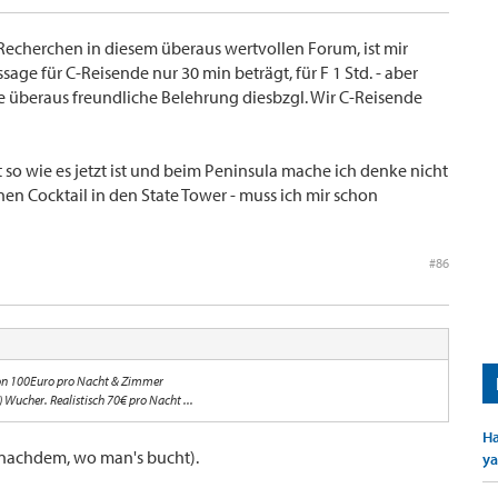
Recherchen in diesem überaus wertvollen Forum, ist mir
age für C-Reisende nur 30 min beträgt, für F 1 Std. - aber
e überaus freundliche Belehrung diesbzgl. Wir C-Reisende
ut so wie es jetzt ist und beim Peninsula mache ich denke nicht
 nen Cocktail in den State Tower - muss ich mir schon
#86
 von 100Euro pro Nacht & Zimmer
) Wucher. Realistisch 70€ pro Nacht ...
Ha
 nachdem, wo man's bucht).
ya