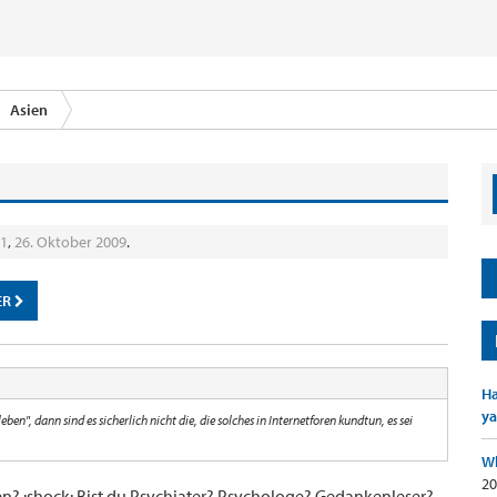
Asien
11
,
26. Oktober 2009
.
ER
Ha
ya
eben", dann sind es sicherlich nicht die, die solches in Internetforen kundtun, es sei
Wh
20
n? :shock: Bist du Psychiater? Psychologe? Gedankenleser?