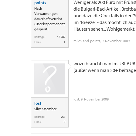
Weniger als 200 Euro mit Frühs
points
die Bulgari-Bad-Artikel, Breitb
Nach
Verwarnungen
und dazu die Cocktails in der "
dauerhaft verreist
im "Breeze" - das möcht ich au
(User ist permanent
Häusern sehen... Wohlgemerkt: 2
gesperrt)
Beiträge:
48.787
miles-and-points
,
9. November 2009
Likes:
1
wozu braucht man im URLAUB (!
(außer wenn man 20+ beiträge 
lost
,
9. November 2009
lost
Silver Member
Beiträge:
267
Likes:
0