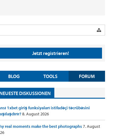
Jetzt registrieren!
BLOG
TOOLS
FORUM
NEUESTE DISKUSSIONEN
nsı 1xbet giriş funksiyaları istifadəçi təcrübəsini
xşılaşdırır?
8. August 2026
y real moments make the best photographs
7. August
26