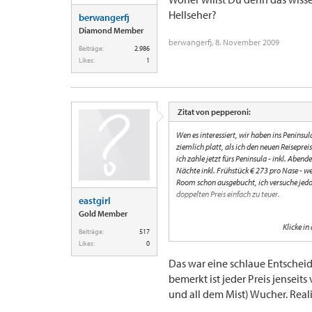
Hellseher?
berwangerfj
Diamond Member
berwangerfj
,
8. November 2009
Beiträge:
2.986
Likes:
1
Zitat von pepperoni:
Wen es interessiert, wir haben ins Penins
ziemlich platt, als ich den neuen Reiseprei
ich zahle jetzt fürs Peninsula - inkl. Aben
Nächte inkl. Frühstück € 273 pro Nase - we
Room schon ausgebucht, ich versuche jedo
doppelten Preis einfach zu teuer.
eastgirl
Gold Member
Ich weiß, jetzt kommen sicherlich wieder ein
Klicke in
bekanntermaßen gibt es ja ein Bootsshutt
Beiträge:
517
Zimmer aus
Likes:
0
Das war eine schlaue Entschei
Grüße, Peppi
bemerkt ist jeder Preis jenseit
und all dem Mist) Wucher. Realis