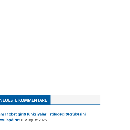
NEUESTE KOMMENTARE
nsı 1xbet giriş funksiyaları istifadəçi təcrübəsini
xşılaşdırır?
8. August 2026