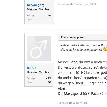
berwangerfj
,
9. November 2009
berwangerfj
Diamond Member
Beiträge:
2.986
Likes:
1
Zitat von pepperoni:
Nicht nur in First bekommt man die Massage
glaube das hat er damit nicht gemeint
Meine Liebe, du bist ja noch re
Du wirst wohl durch die Antwor
Bali08
erster Linie für F Class Paxe ge
Diamond Member
du umbuchen/upgraden sollst). 
Beiträge:
4.468
du wegen Überfüllung nicht ins
Likes:
248
Aber:
Die Massage ist für C Paxe kürze
Bali08
,
9. November 2009