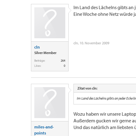
Im Land des Lächelns gibts an j
Eine Woche ohne Netz würde j
cln
,
10. November 2009
cln
Silver Member
Beiträge:
264
Likes:
0
Zitat von cln:
Im Land des Lächelns gibts an jeder Ecke b
Wozu haben wir unsere Laptops,
Außerdem gucken wir gerne auc
miles-and-
Und das natürlich am liebsten 
points