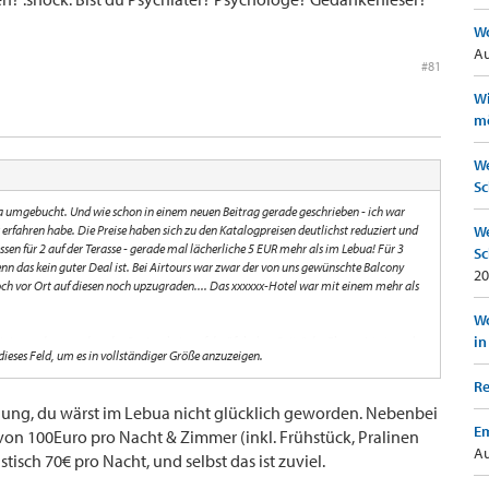
Wo
Au
#81
Wi
mö
We
Sc
ula umgebucht. Und wie schon in einem neuen Beitrag gerade geschrieben - ich war
s erfahren habe. Die Preise haben sich zu den Katalogpreisen deutlichst reduziert und
We
dessen für 2 auf der Terasse - gerade mal lächerliche 5 EUR mehr als im Lebua! Für 3
Sc
nn das kein guter Deal ist. Bei Airtours war zwar der von uns gewünschte Balcony
20
ch vor Ort auf diesen noch upzugraden.... Das xxxxxx-Hotel war mit einem mehr als
Wo
in
ige und sagen, dass das Peninsula ja auf der "falschen Seite" des Flusses ist etc. - aber
 dieses Feld, um es in vollständiger Größe anzuzeigen.
le rüber und das hat auch seinen Charme. Und das Lebua sehen wir dann von unserem
Re
dung, du wärst im Lebua nicht glücklich geworden. Nebenbei
Em
s von 100Euro pro Nacht & Zimmer (inkl. Frühstück, Pralinen
Au
tisch 70€ pro Nacht, und selbst das ist zuviel.