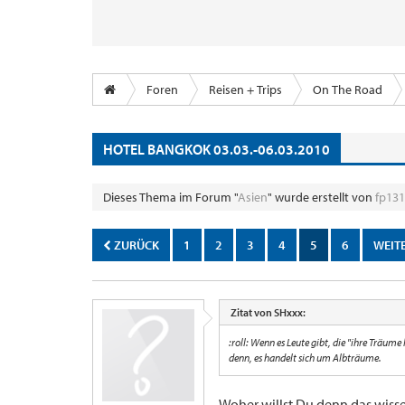
Foren
Reisen + Trips
On The Road
HOTEL BANGKOK 03.03.-06.03.2010
Dieses Thema im Forum "
Asien
" wurde erstellt von
fp13
ZURÜCK
1
2
3
4
5
6
WEIT
Zitat von SHxxx:
:roll: Wenn es Leute gibt, die "ihre Träume l
denn, es handelt sich um Albträume.
Woher willst Du denn das wisse