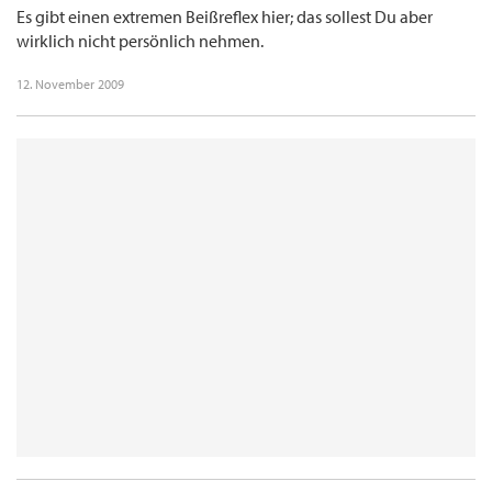
bekommen. Schade, dass man ein ansonsten wirklich gutes Forum durch teilweise
Es gibt einen extremen Beißreflex hier; das sollest Du aber
echt hirnrissige Threads so "zerstört"
wirklich nicht persönlich nehmen.
12. November 2009