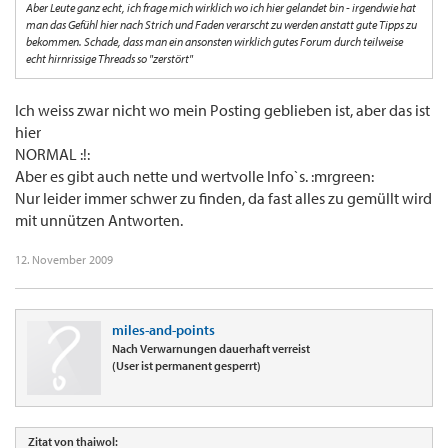
Aber Leute ganz echt, ich frage mich wirklich wo ich hier gelandet bin - irgendwie hat
man das Gefühl hier nach Strich und Faden verarscht zu werden anstatt gute Tipps zu
bekommen. Schade, dass man ein ansonsten wirklich gutes Forum durch teilweise
echt hirnrissige Threads so "zerstört"
Ich weiss zwar nicht wo mein Posting geblieben ist, aber das ist
hier
NORMAL :!:
Aber es gibt auch nette und wertvolle Info`s. :mrgreen:
Nur leider immer schwer zu finden, da fast alles zu gemüllt wird
mit unnützen Antworten.
12. November 2009
miles-and-points
Nach Verwarnungen dauerhaft verreist
(User ist permanent gesperrt)
Zitat von thaiwol: