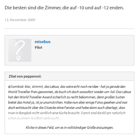
Die besten sind die Zimmer, die auf -10 und auf -12 enden.
12. November 2009
reisebus
Pilot
Zitat von pepperoni:
@Somkiat: klar, stimmt, das Lebua, das wäre echt noch ne Idee - hat ja gerade den
World Traveller Preis gewonnen, da buch ich doch soooofort wieder um :lol: Das Lebua
hat den World Traveller Award sicherlich zu recht bekommen, denn großen Suiten
bietet das Hotel ja, ist ja unumstritten. Habe nun aber einige Fotos gesehen und war
doch enttäuscht über die Sitzecke ohne Fenster und habe dann auch überlegt, dass
man in Bangkok nicht wirklich eine Küche braucht. Somit sind die 60 qm natürlich
schon zu einem Großteil verbraucht...
Klicke in dieses Feld, um es in vollständiger Größe anzuzeigen.
Aber Leute ganz echt, ich frage mich wirklich wo ich hier gelandet bin - irgendwie hat
man das Gefühl hier nach Strich und Faden verarscht zu werden anstatt gute Tipps zu