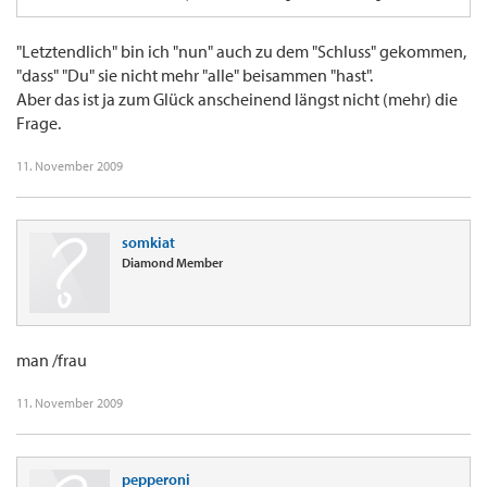
weder das Lebua noch das Peninsula buchen.
"Letztendlich" bin ich "nun" auch zu dem "Schluss" gekommen,
Aber das ist ja zum Glück anscheinend längst nicht mehr die Frage.
"dass" "Du" sie nicht mehr "alle" beisammen "hast".
Aber das ist ja zum Glück anscheinend längst nicht (mehr) die
Frage.
11. November 2009
somkiat
Diamond Member
man /frau
11. November 2009
pepperoni