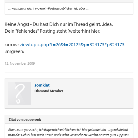
... weiss zwar nicht wo mein Posting geblieben ist, aber ...
Keine Angst - Du hast Dich nur im Thread geirrt. :idea:
Dein "fehlendes" Posting steht (weiterhin) hier:
:arrow:
viewtopic.php?f=26&t=20125&p=324173#p324173
:mrgreen:
12. November 2009
somkiat
Diamond Member
Zitat von pepperoni:
Aber Leute ganz echt, ich frage mich wirklich wo ich hier gelandet bin - irgendwie hat
man das Gefühl hier nach Strich und Faden verarscht zu werden anstatt gute Tipps zu