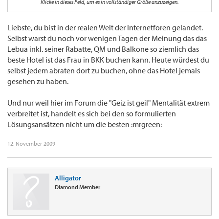
Klicke in dieses Feld, um es in vollständiger Größe anzuzeigen.
Aber Leute ganz echt, ich frage mich wirklich wo ich hier gelandet bin - irgendwie hat
man das Gefühl hier nach Strich und Faden verarscht zu werden anstatt gute Tipps zu
bekommen. Schade, dass man ein ansonsten wirklich gutes Forum durch teilweise
Liebste, du bist in der realen Welt der Internetforen gelandet.
echt hirnrissige Threads so "zerstört"
Selbst warst du noch vor wenigen Tagen der Meinung das das
Lebua inkl. seiner Rabatte, QM und Balkone so ziemlich das
beste Hotel ist das Frau in BKK buchen kann. Heute würdest du
selbst jedem abraten dort zu buchen, ohne das Hotel jemals
gesehen zu haben.
Und nur weil hier im Forum die "Geiz ist geil" Mentalität extrem
verbreitet ist, handelt es sich bei den so formulierten
Lösungsansätzen nicht um die besten :mrgreen:
12. November 2009
Alligator
Diamond Member