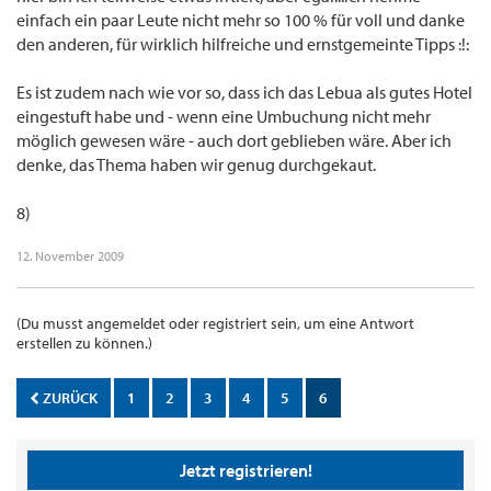
einfach ein paar Leute nicht mehr so 100 % für voll und danke
den anderen, für wirklich hilfreiche und ernstgemeinte Tipps :!:
Es ist zudem nach wie vor so, dass ich das Lebua als gutes Hotel
eingestuft habe und - wenn eine Umbuchung nicht mehr
möglich gewesen wäre - auch dort geblieben wäre. Aber ich
denke, das Thema haben wir genug durchgekaut.
8)
12. November 2009
(Du musst angemeldet oder registriert sein, um eine Antwort
erstellen zu können.)
ZURÜCK
1
2
3
4
5
6
Jetzt registrieren!