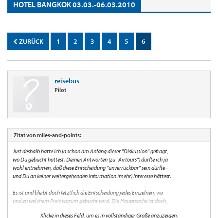
HOTEL BANGKOK 03.03.-06.03.2010
ZURÜCK
1
2
3
4
5
6
reisebus
Pilot
Zitat von miles-and-points:
Just deshalb hatte ich ja schon am Anfang dieser "Diskussion" gefragt,
wo Du gebucht hattest. Deinen Antworten (zu "Airtours") durfte ich ja
wohl entnehmen, daß diese Entscheidung "unverrückbar" sein dürfte -
und Du an keiner weitergehenden Information (mehr) Interesse hättest.
Es ist und bleibt doch letztlich die Entscheidung jedes Einzelnen, wo
und zu welchem Preis warum gebucht wird. Die Hauptsache ist doch,
daß man/frau mit dem Ergebnis letztlich zufrieden ist. Für die von Dir
Klicke in dieses Feld, um es in vollständiger Größe anzuzeigen.
genannten Preise (ohne Cocktails/Dinner) würde ich selbstverständlich