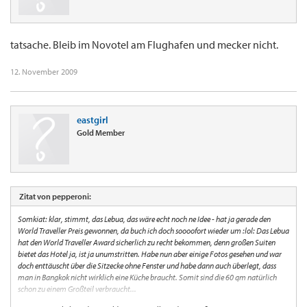
tatsache. Bleib im Novotel am Flughafen und mecker nicht.
12. November 2009
eastgirl
Gold Member
Zitat von pepperoni:
Somkiat: klar, stimmt, das Lebua, das wäre echt noch ne Idee - hat ja gerade den
World Traveller Preis gewonnen, da buch ich doch soooofort wieder um :lol: Das Lebua
hat den World Traveller Award sicherlich zu recht bekommen, denn großen Suiten
bietet das Hotel ja, ist ja unumstritten. Habe nun aber einige Fotos gesehen und war
doch enttäuscht über die Sitzecke ohne Fenster und habe dann auch überlegt, dass
man in Bangkok nicht wirklich eine Küche braucht. Somit sind die 60 qm natürlich
schon zu einem Großteil verbraucht...