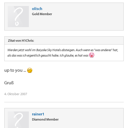
olisch
Gold Member
Zitat von H1Chris:
Werden jetzt wohl im Baiyoke Sky Hotels absteigen. Auch wenn es "was anderes" hat,
als das was ich eigentlich gesucht habe. Ich glaube, es hat was
up to you ...
Gruß
4. Oktober 2007
rainer1
Diamond Member