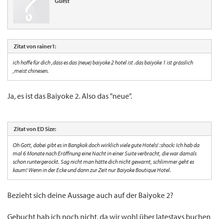
Guest
Zitat von rainer1:
ich hoffe für dich ,dass es das (neue) baiyoke 2 hotel ist .das baiyoke 1 ist grässlich
,meist chinesen.
Ja, es ist das Baiyoke 2. Also das "neue".
Zitat von ED Size:
Oh Gott, dabei gibt es in Bangkok doch wirklich viele gute Hotels! :shock: Ich hab da
mal 6 Monate nach Eröffnung eine Nacht in einer Suite verbracht, die war damals
schon runtergerockt. Sag nicht man hätte dich nicht gewarnt, schlimmer geht es
kaum! Wenn in der Ecke und dann zur Zeit nur Baiyoke Boutique Hotel.
Bezieht sich deine Aussage auch auf der Baiyoke 2?
Gebucht hab ich noch nicht, da wir wohl über latestays buchen