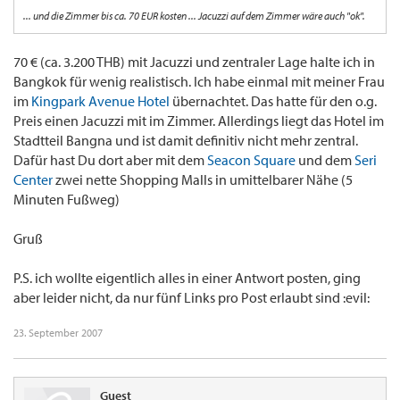
... und die Zimmer bis ca. 70 EUR kosten ... Jacuzzi auf dem Zimmer wäre auch "ok".
70 € (ca. 3.200 THB) mit Jacuzzi und zentraler Lage halte ich in
Bangkok für wenig realistisch. Ich habe einmal mit meiner Frau
im
Kingpark Avenue Hotel
übernachtet. Das hatte für den o.g.
Preis einen Jacuzzi mit im Zimmer. Allerdings liegt das Hotel im
Stadtteil Bangna und ist damit definitiv nicht mehr zentral.
Dafür hast Du dort aber mit dem
Seacon Square
und dem
Seri
Center
zwei nette Shopping Malls in umittelbarer Nähe (5
Minuten Fußweg)
Gruß
P.S. ich wollte eigentlich alles in einer Antwort posten, ging
aber leider nicht, da nur fünf Links pro Post erlaubt sind :evil:
23. September 2007
Guest