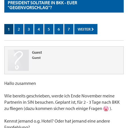
PRESIDENT SOLITAIRE IN BKK - EUER
"GEGENVORSCHLAG"?
1
2
3
4
5
6
7
WEITER
Guest
Guest
Hallo zusammen
Wie bereits geschrieben, werde ich Ende November meine
Partnerin in SIN besuchen. Geplant ist, für 2 - 3 Tage nach BKK
zu fliegen (dazu kommen sicher noch einige Fragen
).
Kennst jemand o.g. Hotel? Oder hat jemand eine andere
Empfehlung?