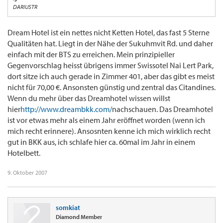
DARIUSTR
Dream Hotel ist ein nettes nicht Ketten Hotel, das fast 5 Sterne
Qualitäten hat. Liegt in der Nähe der Sukuhmvit Rd. und daher
einfach mit der BTS zu erreichen. Mein prinzipieller
Gegenvorschlag heisst übrigens immer Swissotel Nai Lert Park,
dort sitze ich auch gerade in Zimmer 401, aber das gibt es meist
nicht für 70,00 €. Ansonsten günstig und zentral das Citandines.
Wenn du mehr über das Dreamhotel wissen willst
hier
http://www.dreambkk.com/
nachschauen. Das Dreamhotel
ist vor etwas mehr als einem Jahr eröffnet worden (wenn ich
mich recht erinnere). Ansosnten kenne ich mich wirklich recht
gut in BKK aus, ich schlafe hier ca. 60mal im Jahr in einem
Hotelbett.
9. Oktober 2007
somkiat
Diamond Member