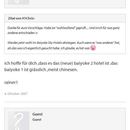
Zitat von H1Chris:
Danke für eure Vorschläge. Habe sie "wohlwollend" geprüft... Und mich für was ganz
anderes entschieden :x
Werden jetzt wohl im Baiyoke Sky Hotels absteigen. Auch wenn es "was anderes" hat,
als das was ich eigentlich gesucht habe. Ich glaube, es hat was
ich hoffe für dich ,dass es das (neue) baiyoke 2 hotel ist .das
baiyoke 1 ist grässlich ,meist chinesen.
rainer1
4. Oktober 2007
Guest
Guest