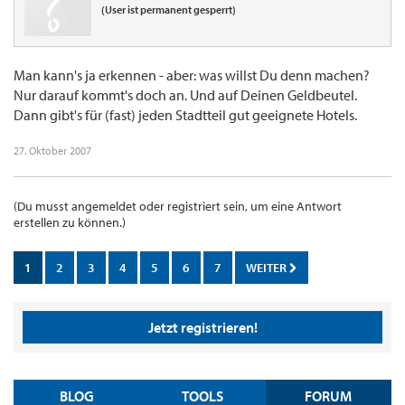
(User ist permanent gesperrt)
Man kann's ja erkennen - aber: was willst Du denn machen?
Nur darauf kommt's doch an. Und auf Deinen Geldbeutel.
Dann gibt's für (fast) jeden Stadtteil gut geeignete Hotels.
27. Oktober 2007
(Du musst angemeldet oder registriert sein, um eine Antwort
erstellen zu können.)
1
2
3
4
5
6
7
WEITER
Jetzt registrieren!
BLOG
TOOLS
FORUM