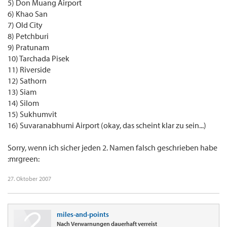
5) Don Muang Airport
6) Khao San
7) Old City
8) Petchburi
9) Pratunam
10) Tarchada Pisek
11) Riverside
12) Sathorn
13) Siam
14) Silom
15) Sukhumvit
16) Suvaranabhumi Airport (okay, das scheint klar zu sein...)
Sorry, wenn ich sicher jeden 2. Namen falsch geschrieben habe
:mrgreen:
27. Oktober 2007
miles-and-points
Nach Verwarnungen dauerhaft verreist