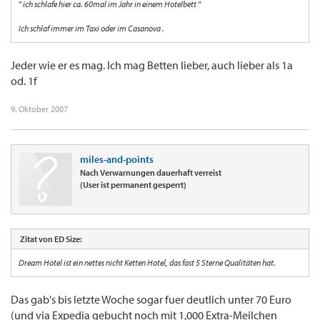
" ich schlafe hier ca. 60mal im Jahr in einem Hotelbett "
Ich schlaf immer im Taxi oder im Casanova .
Jeder wie er es mag. Ich mag Betten lieber, auch lieber als 1a
od. 1f
9. Oktober 2007
miles-and-points
Nach Verwarnungen dauerhaft verreist
(User ist permanent gesperrt)
Zitat von ED Size:
Dream Hotel ist ein nettes nicht Ketten Hotel, das fast 5 Sterne Qualitäten hat.
Das gab's bis letzte Woche sogar fuer deutlich unter 70 Euro
(und via Expedia gebucht noch mit 1,000 Extra-Meilchen