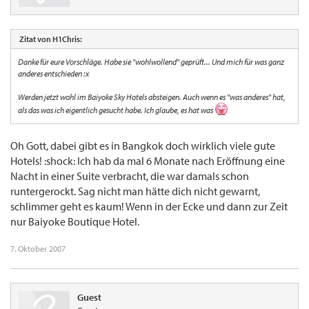
Zitat von H1Chris:
Danke für eure Vorschläge. Habe sie "wohlwollend" geprüft... Und mich für was ganz
anderes entschieden :x
Werden jetzt wohl im Baiyoke Sky Hotels absteigen. Auch wenn es "was anderes" hat,
als das was ich eigentlich gesucht habe. Ich glaube, es hat was
Oh Gott, dabei gibt es in Bangkok doch wirklich viele gute
Hotels! :shock: Ich hab da mal 6 Monate nach Eröffnung eine
Nacht in einer Suite verbracht, die war damals schon
runtergerockt. Sag nicht man hätte dich nicht gewarnt,
schlimmer geht es kaum! Wenn in der Ecke und dann zur Zeit
nur Baiyoke Boutique Hotel.
7. Oktober 2007
Guest