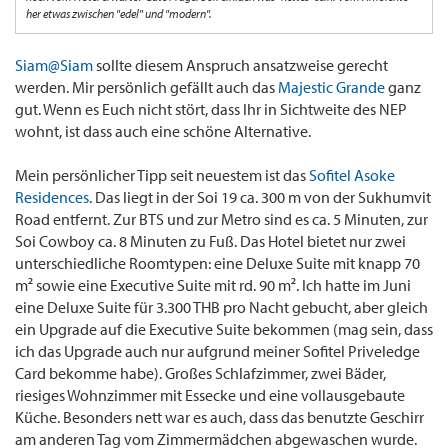
her etwas zwischen "edel" und "modern".
Siam@Siam
sollte diesem Anspruch ansatzweise gerecht
werden. Mir persönlich gefällt auch das
Majestic Grande
ganz
gut. Wenn es Euch nicht stört, dass Ihr in Sichtweite des NEP
wohnt, ist dass auch eine schöne Alternative.
Mein persönlicher Tipp seit neuestem ist das
Sofitel Asoke
Residences
. Das liegt in der Soi 19 ca. 300 m von der Sukhumvit
Road entfernt. Zur BTS und zur Metro sind es ca. 5 Minuten, zur
Soi Cowboy ca. 8 Minuten zu Fuß. Das Hotel bietet nur zwei
unterschiedliche Roomtypen: eine Deluxe Suite mit knapp 70
m² sowie eine Executive Suite mit rd. 90 m². Ich hatte im Juni
eine Deluxe Suite für 3.300 THB pro Nacht gebucht, aber gleich
ein Upgrade auf die Executive Suite bekommen (mag sein, dass
ich das Upgrade auch nur aufgrund meiner Sofitel Priveledge
Card bekomme habe). Großes Schlafzimmer, zwei Bäder,
riesiges Wohnzimmer mit Essecke und eine vollausgebaute
Küche. Besonders nett war es auch, dass das benutzte Geschirr
am anderen Tag vom Zimmermädchen abgewaschen wurde.