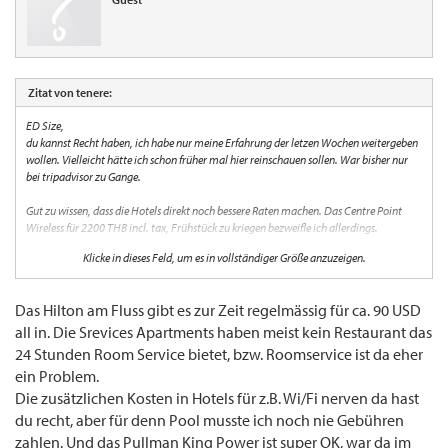
Zitat von tenere:
ED Size,
du kannst Recht haben, ich habe nur meine Erfahrung der letzen Wochen weitergeben
wollen. Vielleicht hätte ich schon früher mal hier reinschauen sollen. War bisher nur
bei tripadvisor zu Gange.
Gut zu wissen, dass die Hotels direkt noch bessere Raten machen. Das Centre Point
Wireless für 2200 THB incl. tax, Frühstück zu kriegen bezweifle ich allerdings.
Klicke in dieses Feld, um es in vollständiger Größe anzuzeigen.
Pullmann King Power habe ich gesehen, ich denke aber dass da wieder alles mögliche
extra dazu kommt: 15% Tax und Service charge, WLAN access, ja teils sogar der
Zugang zum Pool/Gym? Ausserdem ist das Pullman (Accor Novotel) ja wohl ganz neu
Das Hilton am Fluss gibt es zur Zeit regelmässig für ca. 90 USD
eröffnet und manchmal haperts da noch im (speziellen Hotel-) Service?
all in. Die Srevices Apartments haben meist kein Restaurant das
Mein Aussage zum Alter bezieht sich auf meine 10jährige Reisetätigkeit in Asien
24 Stunden Room Service bietet, bzw. Roomservice ist da eher
(China, Korea, Japan, Thailand): alles was älter als 5 Jahre ist und nicht sauber
ein Problem.
gepflegt (laufende Renovierung z.B. von einer Hotel Kette) empfiehlt sich nicht mehr!
Die zusätzlichen Kosten in Hotels für z.B. Wi/Fi nerven da hast
Riverside habe ich auch gehört, habe aber keines in meiner Preislage gefunden?
du recht, aber für denn Pool musste ich noch nie Gebühren
zahlen. Und das Pullman King Power ist super OK, war da im