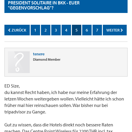
PRESIDENT SOLITAIRE IN BKK - EUER
"GEGENVORSCHLAG"?
ZURÜCK
1
2
3
4
5
6
7
WEITER
tenere
Diamond Member
ED Size,
du kannst Recht haben, ich habe nur meine Erfahrung der
letzen Wochen weitergeben wollen. Vielleicht hätte ich schon
früher mal hier reinschauen sollen. War bisher nur bei
tripadvisor zu Gange.
Gut zu wissen, dass die Hotels direkt noch bessere Raten
machen. Das Centre Point Wireless für 2200 THB incl. tax,