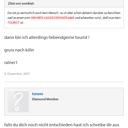
Zitat von somkiat:
Da isst ja vermutlich auch kein Mensch , es ist aber schön daheim darüber zu berichten
weil es einen zum
WAHREN LANDESKENNER adelt
und erkennbar wird , daß man kein
TOURIST
ist .
dann bin ich allerdings liebendgerne tourist !
gruss nach köln
rainer1
4. Dezember 2007
tenere
Diamond Member
falls du dich noch nicht entschieden hast: ich schreibe dir aus