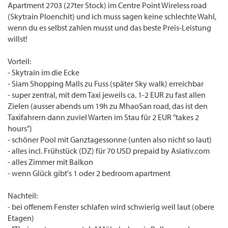
Apartment 2703 (27ter Stock) im Centre Point Wireless road
(Skytrain Ploenchit) und ich muss sagen keine schlechte Wahl,
wenn du es selbst zahlen musst und das beste Preis-Leistung
willst!
Vorteil:
- Skytrain im die Ecke
- Siam Shopping Malls zu Fuss (später Sky walk) erreichbar
- super zentral, mit dem Taxi jeweils ca. 1-2 EUR zu fast allen
Zielen (ausser abends um 19h zu MhaoSan road, das ist den
Taxifahrern dann zuviel Warten im Stau für 2 EUR "takes 2
hours")
- schöner Pool mit Ganztagessonne (unten also nicht so laut)
- alles incl. Frühstück (DZ) für 70 USD prepaid by Asiativ.com
- alles Zimmer mit Balkon
- wenn Glück gibt's 1 oder 2 bedroom apartment
Nachteil:
- bei offenem Fenster schlafen wird schwierig weil laut (obere
Etagen)