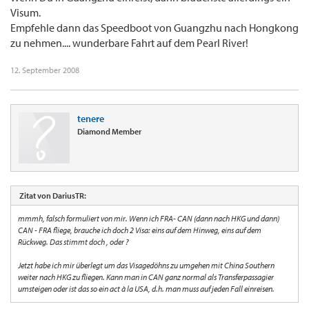
Visum.
Empfehle dann das Speedboot von Guangzhu nach Hongkong
zu nehmen.... wunderbare Fahrt auf dem Pearl River!
12. September 2008
tenere
Diamond Member
Zitat von DariusTR:
mmmh, falsch formuliert von mir. Wenn ich FRA- CAN (dann nach HKG und dann)
CAN - FRA fliege, brauche ich doch 2 Visa: eins auf dem Hinweg, eins auf dem
Rückweg. Das stimmt doch , oder ?
Jetzt habe ich mir überlegt um das Visagedöhns zu umgehen mit China Southern
weiter nach HKG zu fliegen. Kann man in CAN ganz normal als Transferpassagier
umsteigen oder ist das so ein act à la USA, d.h. man muss auf jeden Fall einreisen.