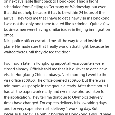
on next available flight back to Hongkong. I had a flight
scheduled from Beijing to Germany on Wednesday, but even
that did not help because it has to be within 24 hours of the
arrival. They told me that I have to get a new visa in Hongkong.
I was not the only one there treated like a criminal. Quite a few
businessmen were having similar issues in Beijing immigration
office.
Nice police officer escorted me all the way to and inside the
plane. He made sure that I really was on that flight, because he
waited there until they closed the door.
Four hours later in Hongkong airport all visa counters were
closed already. Officials told me that it is quicker to get a new
visa in Hongkong China embassy. Next morning I went to the
visa office at 08:00. The office opened at 09:00, but there was
minimum 200 people in the queue already. After three hours I
had all the paperwork ready and even new photos taken for
the application. They tell me that due to Olympics delivery
times have changed. For express delivery it is 3 working days
and for very expensive rush delivery 1 working day. But
because Tuesday is a public holiday in Hongkong, I would have