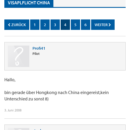
VISAPLFLICHT CHINA
ZURÜCK
1
2
3
4
5
6
WEITER
Profi41
Pilot
Hallo,
bin gerade über Hongkong nach China eingereist,kein
Unterschied zu sonst 8)
3. Juni 2008