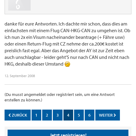
danke für eure Antworten. Ich dachte mir schon, dass dies am
einfachsten mit einem Flug CAN-HKG-CAN zu umgehen ist. Ob
ich nun 2x ein Visum nacheinander beantrage (+ Fähre usw)
oder einen Return-Flug mit CZ nehme der ca.200€ kostet ist
preislich fast egal. Aber das Angebot der AY ist zur Zeit eben
auch unschlagbar - leider geht'S nur nach CAN und nicht nach
HKG, deshalb dieser Umstand
12. September 2008
(Du musst angemeldet oder registriert sein, um eine Antwort
erstellen zu können.)
ZURÜCK
1
2
3
4
5
6
WEITER
Jetzt registrieren!