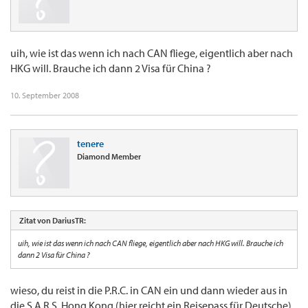
uih, wie ist das wenn ich nach CAN fliege, eigentlich aber nach
HKG will. Brauche ich dann 2 Visa für China ?
10. September 2008
tenere
Diamond Member
Zitat von DariusTR:
uih, wie ist das wenn ich nach CAN fliege, eigentlich aber nach HKG will. Brauche ich
dann 2 Visa für China ?
wieso, du reist in die P.R.C. in CAN ein und dann wieder aus in
die S.A.R.S. Hong Kong (hier reicht ein Reisepass für Deutsche)