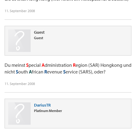
11. September 2008
Guest
Guest
Du meinst
S
pecial
A
dministration
R
egion (SAR) Hongkong und
nicht
S
outh
A
frican
R
evenue
S
ervice (SARS), oder?
11. September 2008
DariusTR
Platinum Member