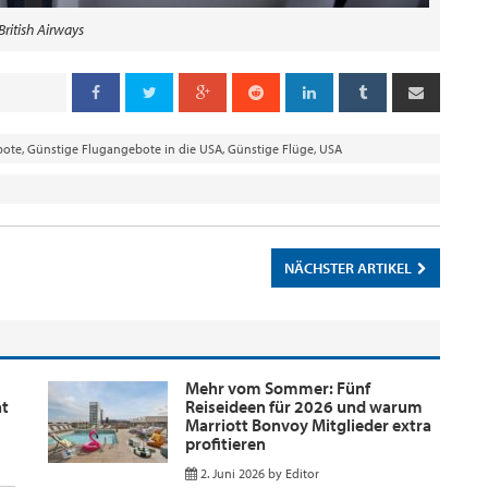
 British Airways
bote
,
Günstige Flugangebote in die USA
,
Günstige Flüge
,
USA
NÄCHSTER ARTIKEL
Mehr vom Sommer: Fünf
nt
Reiseideen für 2026 und warum
Marriott Bonvoy Mitglieder extra
profitieren
2. Juni 2026
by
Editor