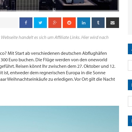
 Webseite handelt es sich um Affiliate Links. Hier wird nach
sco? Mit Start ab verschiedenen deutschen Abflughäfen
ter 300 Euro buchen. Die Flüge werden von den oneworld
hgeführt. Reisen könnt Ihr zwischen dem 27. Oktober und 12.
 ist, entweder dem regnerischen Europa in die Sonne
paar Weihnachtseinkäufe zu erledigen. Vor Ort gilt die Nacht