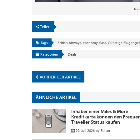
(c)
Teilen
Tags
British Airways
,
economy class
,
Günstige Flugange
Kategorien
Deals
VORHERIGER ARTIKEL
ÄHNLICHE ARTIKEL
Inhaber einer Miles & More
Kreditkarte können den Freque
Traveller Status kaufen
29. Juli 2026
by
Editor