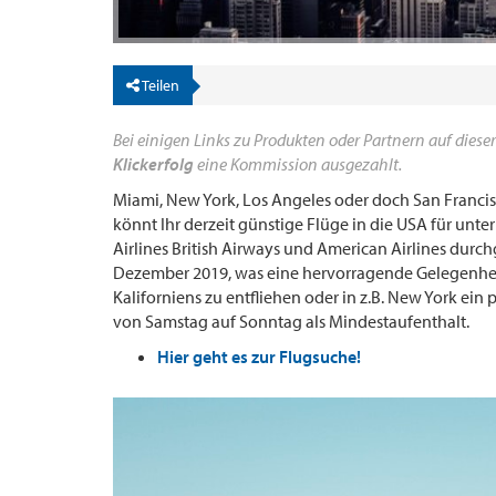
Teilen
Bei einigen Links zu Produkten oder Partnern auf dieser
Klickerfolg
eine Kommission ausgezahlt.
Miami, New York, Los Angeles oder doch San Franci
könnt Ihr derzeit günstige Flüge in die USA für un
Airlines British Airways und American Airlines durc
Dezember 2019, was eine hervorragende Gelegenheit
Kaliforniens zu entfliehen oder in z.B. New York ein 
von Samstag auf Sonntag als Mindestaufenthalt.
Hier geht es zur Flugsuche!