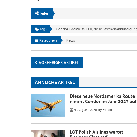
Teilen
Tags
Condor
,
Edelweiss
,
LOT
,
Neue Streckenankündigun
Kategorien
News
VORHERIGER ARTIKEL
ÄHNLICHE ARTIKEL
Diese neue Nordamerika Route
nimmt Condor im Jahr 2027 auf
4. August 2026
by
Editor
LOT Polish Airlines wertet
Business Class auf