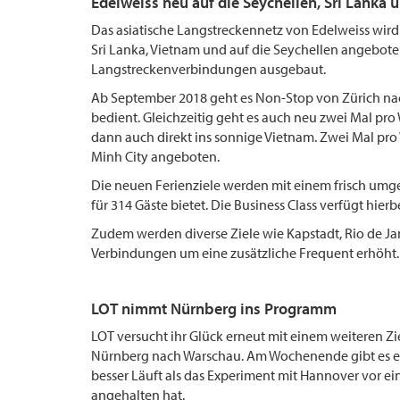
Edelweiss neu auf die Seychellen, Sri Lanka
Das asiatische Langstreckennetz von Edelweiss wir
Sri Lanka, Vietnam und auf die Seychellen angebot
Langstreckenverbindungen ausgebaut.
Ab September 2018 geht es Non-Stop von Zürich nac
bedient. Gleichzeitig geht es auch neu zwei Mal pr
dann auch direkt ins sonnige Vietnam. Zwei Mal pr
Minh City angeboten.
Die neuen Ferienziele werden mit einem frisch umg
für 314 Gäste bietet. Die Business Class verfügt hierbe
Zudem werden diverse Ziele wie Kapstadt, Rio de Jan
Verbindungen um eine zusätzliche Frequent erhöht.
LOT nimmt Nürnberg ins Programm
LOT versucht ihr Glück erneut mit einem weiteren Zi
Nürnberg nach Warschau. Am Wochenende gibt es eine
besser Läuft als das Experiment mit Hannover vor ei
angehalten hat.