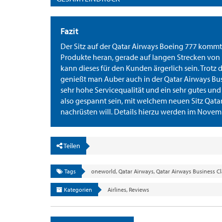
Fazit
Der Sitz auf der Qatar Airways Boeing 777 kommt 
Produkte heran, gerade auf langen Strecken von
kann dieses für den Kunden ärgerlich sein. Trotz 
genießt man Auber auch in der Qatar Airways Bus
sehr hohe Servicequalität und ein sehr gutes un
also gespannt sein, mit welchem neuen Sitz Qata
nachrüsten will. Details hierzu werden im Novem
Teilen
Tags
oneworld
,
Qatar Airways
,
Qatar Airways Business Cl
Kategorien
Airlines
,
Reviews