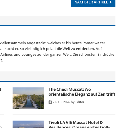
NÄCHSTER ARTIKEL
 Meilensammeln angesteckt, welches er bis heute immer weiter
ersucht er, so viel möglich privat die Welt zu entdecken. Auf
s, Airlines und Lounges auf der ganzen Welt. Die schönsten Eindrücke
t.
t
The Chedi Muscat: Wo
orientalische Eleganz auf Zen trifft
21. Juli 2026
by
Editor
Tivoli LA VIE Muscat Hotel &
n
Residences: Omans erstes Golf-