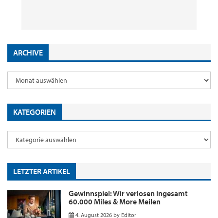
29. Juli 2026
2. Juni 2026
18. Mai 2026
9. Januar 2026
by
by
by
by
Editor
Editor
Editor
Editor
ARCHIVE
KATEGORIEN
LETZTER ARTIKEL
Gewinnspiel: Wir verlosen ingesamt
60.000 Miles & More Meilen
4. August 2026
by
Editor