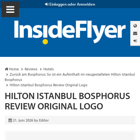
Einloggen oder Anmelden
Home
Reviews
Hotels
Zurück am Bosphorus: So ist ein Aufenthalt im neugestalteten Hilton Istanbul
Bosphorus
Hilton Istanbul Bosphorus Review Original Logo
HILTON ISTANBUL BOSPHORUS
REVIEW ORIGINAL LOGO
21. Juni 2026
by
Editor