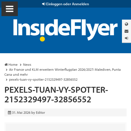
Einloggen oder Anmelden
Home
News
Air France und KLM erweitern Winterflugplan 2026/2027: Malediven, Punta
Cana und mehr
pexels-tuan-vy-spotter-2152329497-32856552
PEXELS-TUAN-VY-SPOTTER-
2152329497-32856552
31. Mai 2026
by
Editor