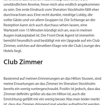
umständlichen Anreise, freue mich also endlich angekommen
zu sein. Der erste Eindruck vom Sheraton Stockholm fällt eher
durchwachsen aus: Eine recht dunkle, niedrige Lobby, die
voller Gäste und vor allem Gruppen ist. Die Schlange an der
Rezeption kann sich auch durchaus sehen lassen, eine
Wartezeit von 15 Minuten kündigt sich an, was in meinen
Augen inakzeptabel ist. Der Front Desk Agent ist immerhin
bemüht freundlich und bestätigt mir ein Upgrade auf ein Club
Zimmer, welches auf derselben Etage wie die Club Lounge des
Hotels liegt.
Club Zimmer
im Sheraton
Stockholm Hotel
Basierend auf meinen Erinnerungen an das Hilton Slussen, sind
meine Erwartungen an das Zimmer im Sheraton Stockholm
bereits ein wenig runtergeschraubt. Positiv ist jedoch, dass das
Zimmer definitiv größer als das im Hilton ist, auch die
Einrichtung gefällt mir ein wenig besser. Was man leider merkt
ist, dass das Zimmer dringend mal wieder aufgefrischt werden