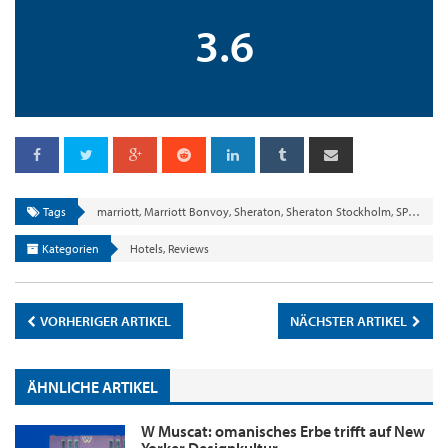
3.6
Tags
marriott
,
Marriott Bonvoy
,
Sheraton
,
Sheraton Stockholm
,
SPG
,
stoc
Kategorien
Hotels
,
Reviews
VORHERIGER ARTIKEL
NÄCHSTER ARTIKEL
ÄHNLICHE ARTIKEL
W Muscat: omanisches Erbe trifft auf New