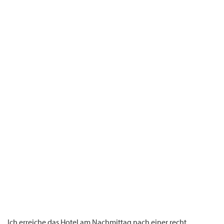
Ich erreiche das Hotel am Nachmittag nach einer recht