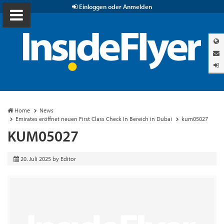
Einloggen oder Anmelden
Home
News
Emirates eröffnet neuen First Class Check In Bereich in Dubai
kum05027
KUM05027
20. Juli 2025
by
Editor