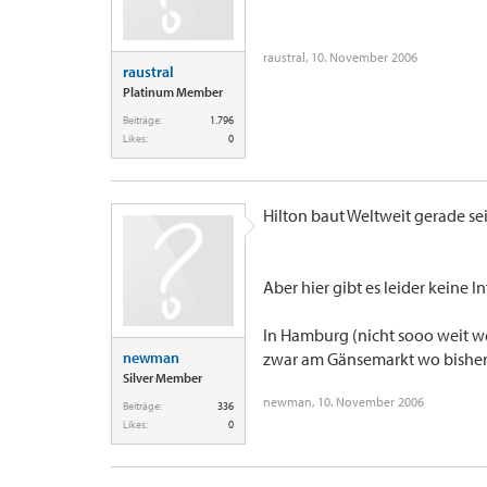
raustral
,
10. November 2006
raustral
Platinum Member
Beiträge:
1.796
Likes:
0
Hilton baut Weltweit gerade se
Aber hier gibt es leider keine In
In Hamburg (nicht sooo weit 
newman
zwar am Gänsemarkt wo bisher 
Silver Member
newman
,
10. November 2006
Beiträge:
336
Likes:
0