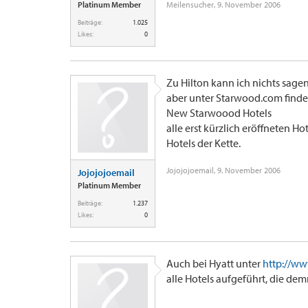
Platinum Member
Meilensucher
,
9. November 2006
Beiträge:
1.025
Likes:
0
Zu Hilton kann ich nichts sagen
aber unter Starwood.com finde
New Starwoood Hotels
alle erst kürzlich eröffneten H
Hotels der Kette.
Jojojojoemail
,
9. November 2006
Jojojojoemail
Platinum Member
Beiträge:
1.237
Likes:
0
Auch bei Hyatt unter
http://ww
alle Hotels aufgeführt, die de