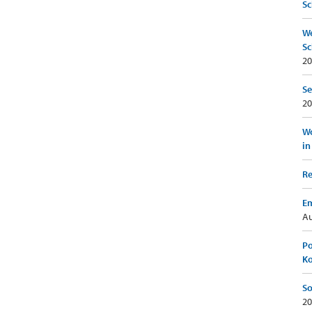
Sc
We
Sc
20
Se
20
Wo
in
Re
Em
Au
Po
K
So
20