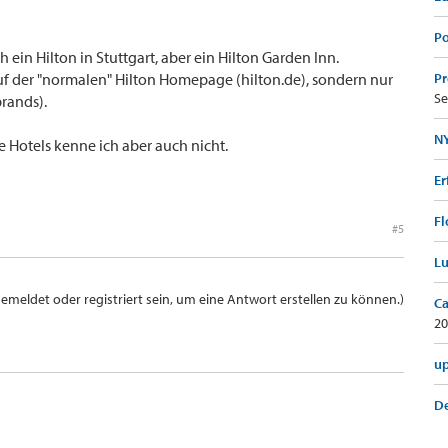
Po
h ein Hilton in Stuttgart, aber ein Hilton Garden Inn.
uf der "normalen" Hilton Homepage (hilton.de), sondern nur
Pr
Se
brands).
NY
e Hotels kenne ich aber auch nicht.
Er
Fl
#5
Lu
meldet oder registriert sein, um eine Antwort erstellen zu können.)
Ca
20
up
De