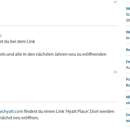
#1
We
Sc
20
Wo
;
in
st du bei dem Link
Re
otels und alle in den nächsten Jahren neu zu eröffnenden
Em
Au
#2
Po
K
NF
vi
w.hyatt.com
findest du einen Link 'Hyatt Place'. Dort werden
De
mnächst neu eröffnen.
a