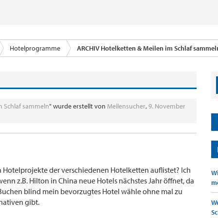
Hotelprogramme
ARCHIV Hotelketten & Meilen im Schlaf sammel
m Schlaf sammeln
" wurde erstellt von
Meilensucher
,
9. November
en Hotelprojekte der verschiedenen Hotelketten auflistet? Ich
Wi
wenn z.B. Hilton in China neue Hotels nächstes Jahr öffnet, da
mö
Buchen blind mein bevorzugtes Hotel wähle ohne mal zu
nativen gibt.
We
Sc