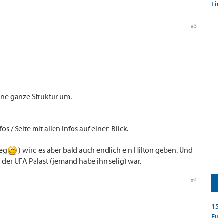
Ei
#3
ine ganze Struktur um.
fos / Seite mit allen Infos auf einen Blick.
weg
) wird es aber bald auch endlich ein Hilton geben. Und
der UFA Palast (jemand habe ihn selig) war.
#4
15
E