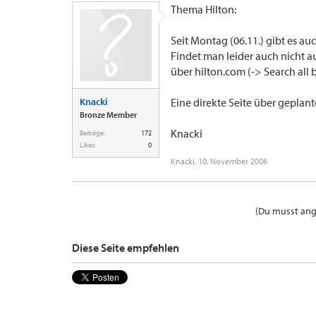
Thema Hilton:
Seit Montag (06.11.) gibt es auc
Findet man leider auch nicht a
über hilton.com (-> Search all 
Knacki
Eine direkte Seite über geplant
Bronze Member
Knacki
Beiträge:
172
Likes:
0
Knacki
,
10. November 2006
(Du musst ange
Diese Seite empfehlen