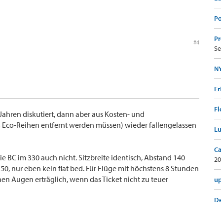
Po
Pr
#4
Se
NY
Er
Fl
2 Jahren diskutiert, dann aber aus Kosten- und
3 Eco-Reihen entfernt werden müssen) wieder fallengelassen
Lu
Ca
ie BC im 330 auch nicht. Sitzbreite identisch, Abstand 140
20
 150, nur eben kein flat bed. Für Flüge mit höchstens 8 Stunden
nen Augen erträglich, wenn das Ticket nicht zu teuer
up
De