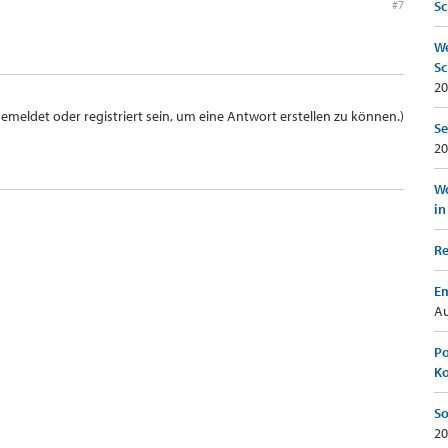
#7
Sc
We
Sc
20
meldet oder registriert sein, um eine Antwort erstellen zu können.)
Se
20
Wo
in
Re
Em
Au
Po
K
So
20