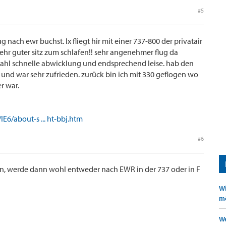
#5
g nach ewr buchst. lx fliegt hir mit einer 737-800 der privatair
. sehr guter sitz zum schlafen!! sehr angenehmer flug da
ahl schnelle abwicklung und endsprechend leise. hab den
cht und war sehr zufrieden. zurück bin ich mit 330 geflogen wo
r war.
6/about-s ... ht-bbj.htm
#6
n, werde dann wohl entweder nach EWR in der 737 oder in F
Wi
mö
We