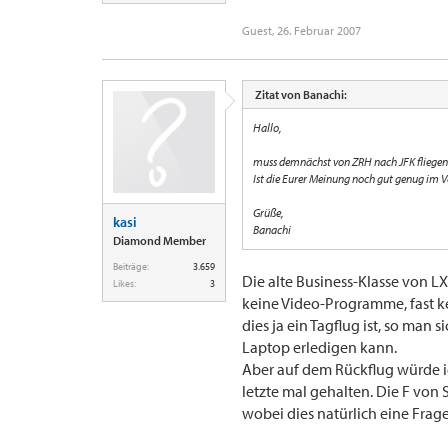
Guest
,
26. Februar 2007
Zitat von Banachi:
Hallo,
muss demnächst von ZRH nach JFK fliegen. A
Ist die Eurer Meinung noch gut genug im Ve
Grüße,
kasi
Banachi
Diamond Member
Beiträge:
3.659
Die alte Business-Klasse von LX 
Likes:
3
keine Video-Programme, fast k
dies ja ein Tagflug ist, so man
Laptop erledigen kann.
Aber auf dem Rückflug würde ich
letzte mal gehalten. Die F von 
wobei dies natürlich eine Frag