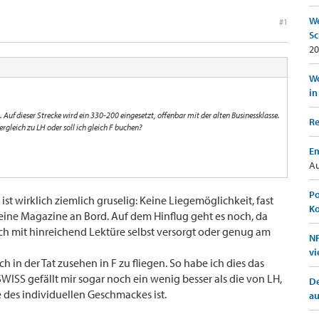
We
#1
Sc
20
Wo
in
uf dieser Strecke wird ein 330-200 eingesetzt, offenbar mit der alten Businessklasse.
Re
rgleich zu LH oder soll ich gleich F buchen?
Em
Au
Po
ist wirklich ziemlich gruselig: Keine Liegemöglichkeit, fast
K
eine Magazine an Bord. Auf dem Hinflug geht es noch, da
 sich mit hinreichend Lektüre selbst versorgt oder genug am
NF
vi
 in der Tat zusehen in F zu fliegen. So habe ich dies das
SWISS gefällt mir sogar noch ein wenig besser als die von LH,
De
e des individuellen Geschmackes ist.
a