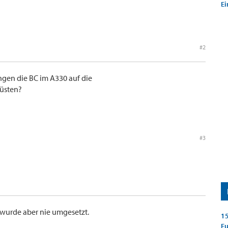
Ei
#2
ungen die BC im A330 auf die
rüsten?
#3
, wurde aber nie umgesetzt.
15
E