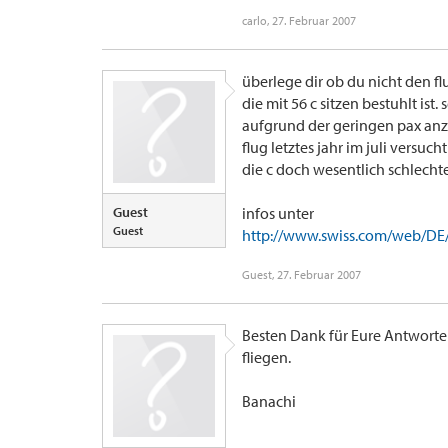
carlo
,
27. Februar 2007
überlege dir ob du nicht den flu
die mit 56 c sitzen bestuhlt ist
aufgrund der geringen pax anz
flug letztes jahr im juli versu
die c doch wesentlich schlechte
Guest
infos unter
Guest
http://www.swiss.com/web/DE/IE
Guest
,
27. Februar 2007
Besten Dank für Eure Antworte
fliegen.
Banachi