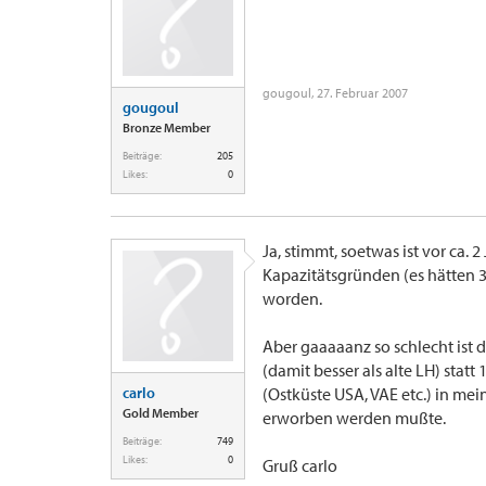
gougoul
,
27. Februar 2007
gougoul
Bronze Member
Beiträge:
205
Likes:
0
Ja, stimmt, soetwas ist vor ca. 
Kapazitätsgründen (es hätten 
worden.
Aber gaaaaanz so schlecht ist d
(damit besser als alte LH) statt
carlo
(Ostküste USA, VAE etc.) in mei
Gold Member
erworben werden mußte.
Beiträge:
749
Likes:
0
Gruß carlo