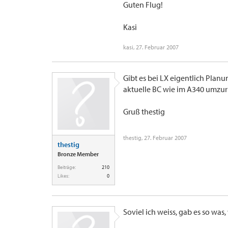
Guten Flug!
Kasi
kasi
,
27. Februar 2007
Gibt es bei LX eigentlich Plan
aktuelle BC wie im A340 umzu
Gruß thestig
thestig
,
27. Februar 2007
thestig
Bronze Member
Beiträge:
210
Likes:
0
Soviel ich weiss, gab es so was