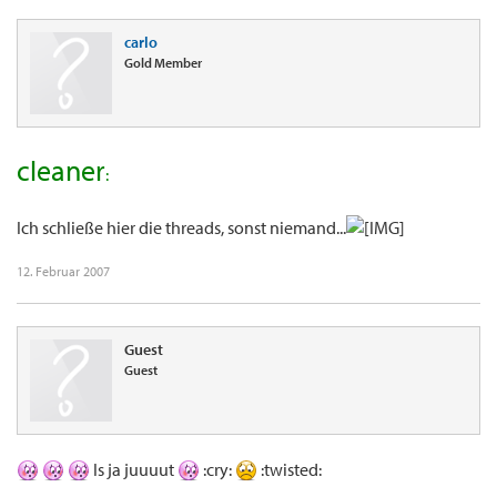
carlo
Gold Member
cleaner
:
Ich schließe hier die threads, sonst niemand...
12. Februar 2007
Guest
Guest
Is ja juuuut
:cry:
:twisted: