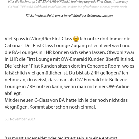
Hier die Rechnung: 2 RT ZRH-LHR-HKG inkl. je ein leg upgrade First Class, 1 one-way
CX HKG-TPE = BA Gold und soviel Meilen, so dass ich gleich noch einmal gratis nach
HKG mit C fliegen kann. Also wenn man so ein verlockendes Angebot bekommt, wieso
Klicke in dieses Feld, um es in vollständiger Größe anzuzeigen.
soll man da nein sagen? Auch wenn mein Gepäck wie erwartet auf dem Rückweg mit 2
Tagen Verspätung angekommen ist, war BA Gold samt Meilen mir absolut wert, da ich
pro Jahr mind. 35 Oneworld Flüge absolviere und jetzt First Class Lounge-Zugang
habe. The Wing/Pier HKG First class section, ICH KOMME!
Viel Spass in Wing/Pier First Class
Ich nutze dort immer die
Zudem hatte ich auch noch das Vergnügen gehabt mit dem neuen Business Class.
Cabanas! Der First Class Lounge Zugang ist echt viel wert und
Muss sagen, dass grösste Problem mit dem zu eng bemessene Breite des Bettes ist nun
die BA-Lounges in LHR können sich sehen lassen. Obwohl zwar
beseitigt worden und ich fand das Produkt echt gut, sogar besser als BA First! Das
in LHR die First Lounge mit OW-Emerald Kunden überfüllt sind.
Essen war als Flugzeugfrass ganz i.O., kann mich aber nie mit English Breakfast
anfreunden..
Die "echten" First Kunden sitzen dort im Concorde Room, wo es
tatsächlich viel gemütlicher ist. Du bist ab ZRH geflogen? Ich
nehme an, du weisst, dass man als OW Emerald die Bellevue
Lounge in ZRH nutzen kann, wenn man mit einer OW-Airline
abfliegt.
Mit der neuen C-Class von BA hatte ich leider noch nicht das
Vergnügen. Kommt aber schon noch einmal.
30. November 2007
(Du musst angemeldet oder registriert sein, um eine Antwort