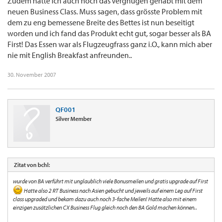
Zudem hatte ich auch noch das Vergnügen gehabt mit dem
neuen Business Class. Muss sagen, dass grösste Problem mit
dem zu eng bemessene Breite des Bettes ist nun beseitigt
worden und ich fand das Produkt echt gut, sogar besser als BA
First! Das Essen war als Flugzeugfrass ganz i.O., kann mich aber
nie mit English Breakfast anfreunden..
30. November 2007
QF001
Silver Member
Zitat von bchl:
wurde von BA verführt mit unglaublich viele Bonusmeilen und gratis upgrade auf First
Hatte also 2 RT Business nach Asien gebucht und jeweils auf einem Leg auf First
class upgraded und bekam dazu auch noch 3-fache Meilen! Hatte also mit einem
einzigen zusätzlichen CX Business Flug gleich noch den BA Gold machen können..