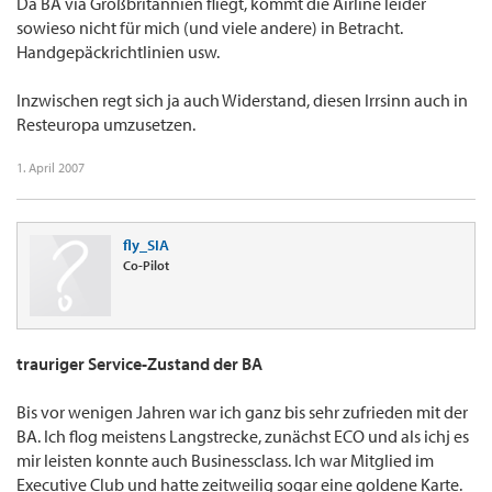
Da BA via Großbritannien fliegt, kommt die Airline leider
sowieso nicht für mich (und viele andere) in Betracht.
Handgepäckrichtlinien usw.
Inzwischen regt sich ja auch Widerstand, diesen Irrsinn auch in
Resteuropa umzusetzen.
1. April 2007
fly_SIA
Co-Pilot
trauriger Service-Zustand der BA
Bis vor wenigen Jahren war ich ganz bis sehr zufrieden mit der
BA. Ich flog meistens Langstrecke, zunächst ECO und als ichj es
mir leisten konnte auch Businessclass. Ich war Mitglied im
Executive Club und hatte zeitweilig sogar eine goldene Karte.