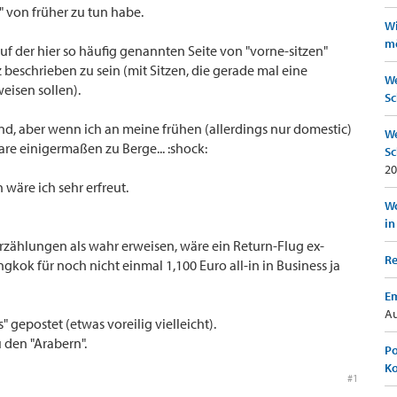
 von früher zu tun habe.
Wi
mö
 der hier so häufig genannten Seite von "vorne-sitzen"
z beschrieben zu sein (mit Sitzen, die gerade mal eine
We
eisen sollen).
Sc
end, aber wenn ich an meine frühen (allerdings nur domestic)
We
are einigermaßen zu Berge... :shock:
Sc
20
wäre ich sehr erfreut.
Wo
in
 Erzählungen als wahr erweisen, wäre ein Return-Flug ex-
Re
kok für noch nicht einmal 1,100 Euro all-in in Business ja
Em
Au
 gepostet (etwas voreilig vielleicht).
 den "Arabern".
Po
K
#1