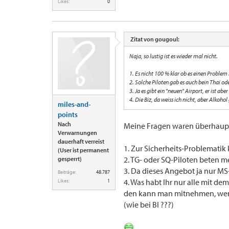
Likes:
0
Zitat von gougoul:
Naja, so lustig ist es wieder mal nicht.
1. Es nicht 100 % klar ob es einen Problem
2. Solche Piloten gab es auch bein Thai od
3. Ja es gibt ein "neuen" Airport, er ist abe
4. Die Biz, da weiss ich nicht, aber Alkohol 
miles-and-
points
Nach
Meine Fragen waren überhaupt 
Verwarnungen
dauerhaft verreist
1. Zur Sicherheits-Problematik 
(User ist permanent
2. TG- oder SQ-Piloten beten m
gesperrt)
3. Da dieses Angebot ja nur MS-
Beiträge:
48.787
4. Was habt Ihr nur alle mit dem
Likes:
1
den kann man mitnehmen, wen
(wie bei BI ???)