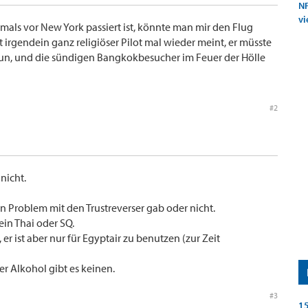
NF
vi
als vor New York passiert ist, könnte man mir den Flug
t irgendein ganz religiöser Pilot mal wieder meint, er müsste
 tun, und die sündigen Bangkokbesucher im Feuer der Hölle
#2
 nicht.
nen Problem mit den Trustreverser gab oder nicht.
ein Thai oder SQ.
, er ist aber nur für Egyptair zu benutzen (zur Zeit
ber Alkohol gibt es keinen.
#3
15