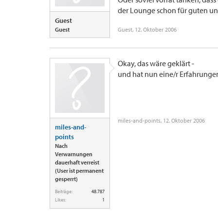
der Lounge schon für guten un
Guest
Guest
Guest
,
12. Oktober 2006
Okay, das wäre geklärt -
und hat nun eine/r Erfahrungen
miles-and-points
,
12. Oktober 2006
miles-and-
points
Nach
Verwarnungen
dauerhaft verreist
(User ist permanent
gesperrt)
Beiträge:
48.787
Likes:
1