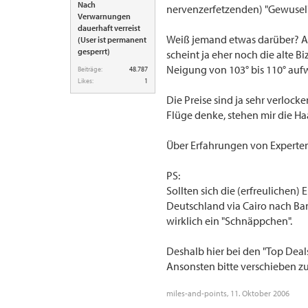
Nach
nervenzerfetzenden) "Gewusel"
Verwarnungen
dauerhaft verreist
Weiß jemand etwas darüber? Auf
(User ist permanent
gesperrt)
scheint ja eher noch die alte Bi
Neigung von 103° bis 110° aufw
Beiträge:
48.787
Likes:
1
Die Preise sind ja sehr verlock
Flüge denke, stehen mir die Ha
Über Erfahrungen von Experten 
PS:
Sollten sich die (erfreulichen)
Deutschland via Cairo nach Bang
wirklich ein "Schnäppchen".
Deshalb hier bei den "Top Deals"
Ansonsten bitte verschieben zu
miles-and-points
,
11. Oktober 2006