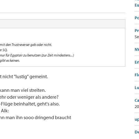
E
Po
Pr
Se
 mit den Trustreverser gab oder nicht.
NY
er SQ.
r nur für Egyptair zu benutzen (zur Zeit mindestens...)
gibt es keinen.
Er
Fl
nicht "lustig" gemeint.
Lu
kann man viel streiten.
ehr oder weniger als andere?
Ca
Flüge beinhaltet, geht's also.
20
 Alk:
n man ihn sooo dringend braucht
up
De