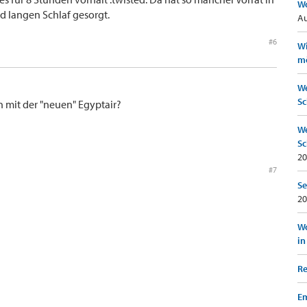
Wo
d langen Schlaf gesorgt.
Au
#6
Wi
mö
We
Sc
 mit der "neuen" Egyptair?
We
Sc
20
#7
Se
20
Wo
in
Re
Em