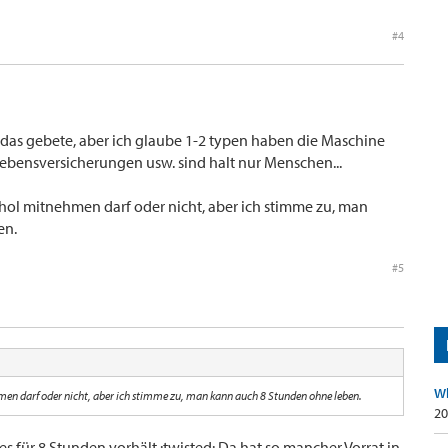
#4
r das gebete, aber ich glaube 1-2 typen haben die Maschine
lebensversicherungen usw. sind halt nur Menschen...
hol mitnehmen darf oder nicht, aber ich stimme zu, man
en.
#5
Wh
men darf oder nicht, aber ich stimme zu, man kann auch 8 Stunden ohne leben.
20
 es für 8 Stunden vorhält :twisted: Da hat so mancher Vorrat in