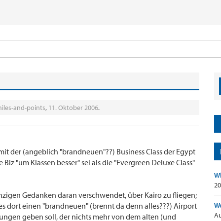
iles-and-points
,
11. Oktober 2006
.
mit der (angeblich "brandneuen"??) Business Class der Egypt
 Biz "um Klassen besser" sei als die "Evergreen Deluxe Class"
Wh
20
inzigen Gedanken daran verschwendet, über Kairo zu fliegen;
es dort einen "brandneuen" (brennt da denn alles???) Airport
Wo
Au
dungen geben soll, der nichts mehr von dem alten (und