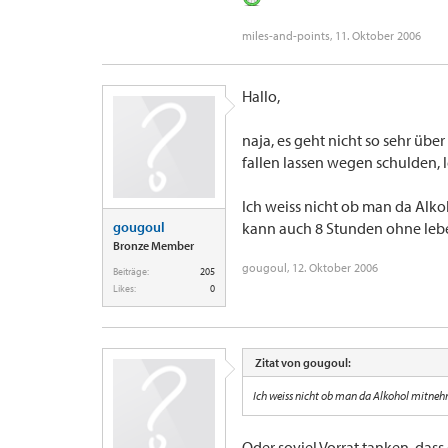
miles-and-points
,
11. Oktober 2006
Hallo,
naja, es geht nicht so sehr übe
fallen lassen wegen schulden, 
Ich weiss nicht ob man da Alko
gougoul
kann auch 8 Stunden ohne leb
Bronze Member
gougoul
,
12. Oktober 2006
Beiträge:
205
Likes:
0
Zitat von gougoul:
Ich weiss nicht ob man da Alkohol mitneh
Oder soviel Vorrat tanken, dass