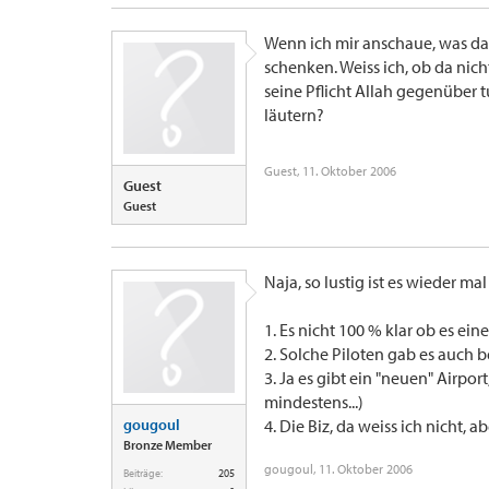
Wenn ich mir anschaue, was dam
schenken. Weiss ich, ob da nich
seine Pflicht Allah gegenüber
läutern?
Guest
,
11. Oktober 2006
Guest
Guest
Naja, so lustig ist es wieder mal
1. Es nicht 100 % klar ob es ei
2. Solche Piloten gab es auch b
3. Ja es gibt ein "neuen" Airport
mindestens...)
gougoul
4. Die Biz, da weiss ich nicht, a
Bronze Member
gougoul
,
11. Oktober 2006
Beiträge:
205