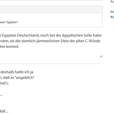
Au
Po
K
euen" Egyptair?
bei Egyptair Deutschland, noch bei der ägyptischen Seite habe
den, als die ziemlich jämmerlichen Sitze der alten C. Würde
o her kommt.
#8
- deshalb hatte ich ja
, daß es "angeblich"
ird?):
..
aß ...