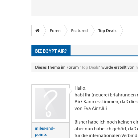
Foren
Featured
Top Deals
BIZ EGYPT AIR?
Dieses Thema im Forum "
Top Deals
" wurde erstellt von
m
Hallo,
habt Ihr (neuere) Erfahrungen 
Air? Kann es stimmen, daß diese
von Eva Air z.B.?
Bisher habe ich noch keinen e
miles-and-
aber nun habe ich gehört, daß 
points
für die internationalen Verbin