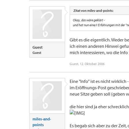
Zitat von miles-and-points:
Okay, das wäre geklärt -
und hat nun eine/r Erfahrungen mit der "n
Gibt es die eigentlich. Weder 
ich einen anderen Hinwei gefun
Guest
mich interessieren, wo die Inf
Guest
Guest
,
12. Oktober 2006
Eine "Info" ist es nicht wirklich 
im Eröffnungs-Post geschrieben
neue Sitze geben soll (geben w
die hier sind ja eher schrecklich.
miles-and-
points
Es begab sich aber zu der Zeit, d