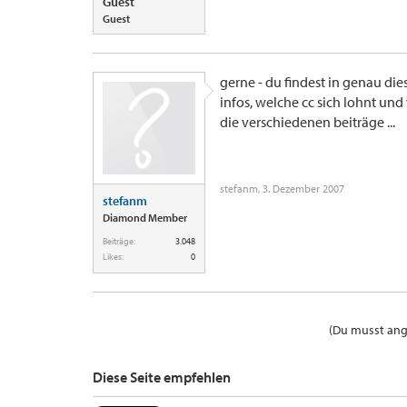
Guest
Guest
gerne - du findest in genau di
infos, welche cc sich lohnt und
die verschiedenen beiträge ...
stefanm
,
3. Dezember 2007
stefanm
Diamond Member
Beiträge:
3.048
Likes:
0
(Du musst ange
Diese Seite empfehlen