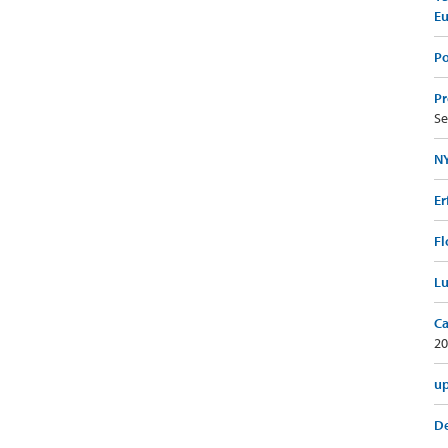
E
Po
Pr
Se
NY
Er
Fl
Lu
Ca
20
up
De