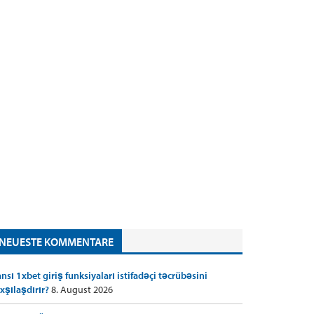
NEUESTE KOMMENTARE
nsı 1xbet giriş funksiyaları istifadəçi təcrübəsini
xşılaşdırır?
8. August 2026