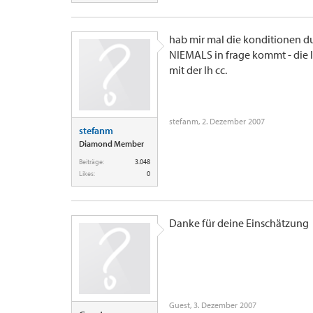
hab mir mal die konditionen d
NIEMALS in frage kommt - die l
mit der lh cc.
stefanm
,
2. Dezember 2007
stefanm
Diamond Member
Beiträge:
3.048
Likes:
0
Danke für deine Einschätzung
Guest
,
3. Dezember 2007