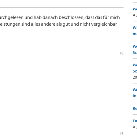
Wo
Au
urchgelesen und hab danach beschlossen, dass das für mich
eistungen sind alles andere als gut und nicht vergleichbar
Wi
mö
We
Sc
#2
We
Sc
20
Wo
in
Re
Em
Au
#3