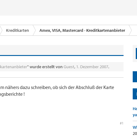
Kreditkarten
Amex, VISA, Mastercard - Kreditkartenanbieter
tkartenanbieter
" wurde erstellt von
Guest
,
1. Dezember 2007
.
 nähers dazu schreiben, ob sich der Abschluß der Karte
gsberichte !
Ha
ya
#1
Wh
20