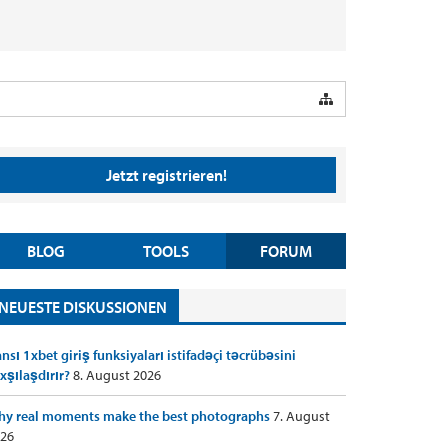
Jetzt registrieren!
BLOG
TOOLS
FORUM
NEUESTE DISKUSSIONEN
nsı 1xbet giriş funksiyaları istifadəçi təcrübəsini
xşılaşdırır?
8. August 2026
y real moments make the best photographs
7. August
26