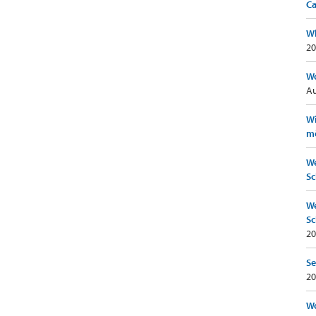
Ca
Wh
20
Wo
Au
Wi
mö
We
Sc
We
Sc
20
Se
20
Wo