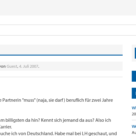
 von
Guest
,
4. Juli 2007
.
 Partnerin "muss" (naja, sie darf) beruflich für zwei Jahre
Wh
20
 billigsten da hin? Kennt sich jemand da aus? Also ich
arrier.
Wo
Au
r buche ich von Deutschland. Habe mal bei LH geschaut, und