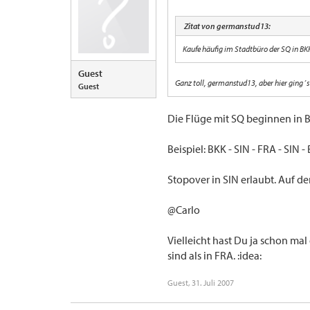
Zitat von germanstud13:
Kaufe häufig im Stadtbüro der SQ in BKK
Guest
Ganz toll, germanstud13, aber hier ging´
Guest
Die Flüge mit SQ beginnen in BK
Beispiel: BKK - SIN - FRA - SIN -
Stopover in SIN erlaubt. Auf d
@Carlo
Vielleicht hast Du ja schon mal
sind als in FRA. :idea:
Guest
,
31. Juli 2007