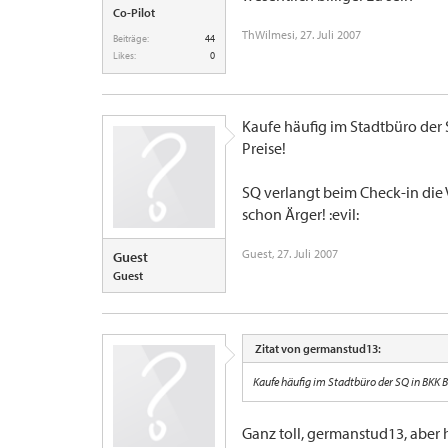
Co-Pilot
ThWilmesi
,
27. Juli 2007
Beiträge:
44
Likes:
0
Kaufe häufig im Stadtbüro der 
Preise!
SQ verlangt beim Check-in die 
schon Ärger! :evil:
Guest
,
27. Juli 2007
Guest
Guest
Zitat von germanstud13:
Kaufe häufig im Stadtbüro der SQ in BKK B
Ganz toll, germanstud13, aber 