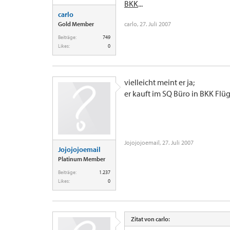
BKK
...
carlo
Gold Member
carlo
,
27. Juli 2007
Beiträge:
749
Likes:
0
vielleicht meint er ja;
er kauft im SQ Büro in BKK Flüg
Jojojojoemail
,
27. Juli 2007
Jojojojoemail
Platinum Member
Beiträge:
1.237
Likes:
0
Zitat von carlo: