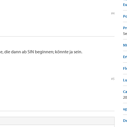
E
#4
Po
Pr
Se
NY
e, die dann ab SIN beginnen; könnte ja sein.
Er
Fl
#5
Lu
Ca
20
up
De