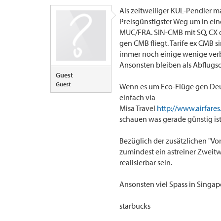
Als zeitweiliger KUL-Pendler 
Preisgünstigster Weg um in ei
MUC/FRA. SIN-CMB mit SQ, CX ode
gen CMB fliegt. Tarife ex CMB 
immer noch einige wenige verb
Ansonsten bleiben als Abflugso
Guest
Guest
Wenn es um Eco-Flüge gen Deu
einfach via
Misa Travel
http://www.airfare
schauen was gerade günstig is
Bezüglich der zusätzlichen "Vo
zumindest ein astreiner Zweitwo
realisierbar sein.
Ansonsten viel Spass in Singa
starbucks