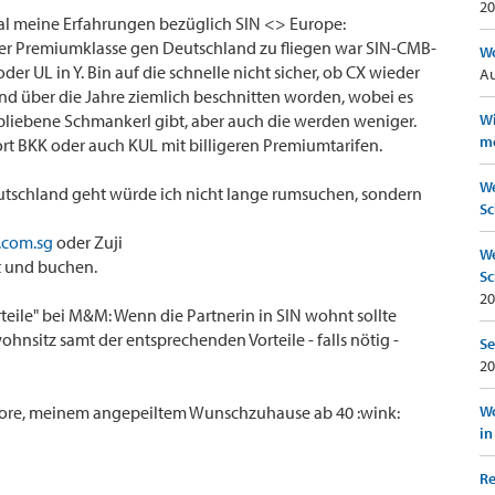
20
mal meine Erfahrungen bezüglich SIN <> Europe:
ner Premiumklasse gen Deutschland zu fliegen war SIN-CMB-
Wo
r UL in Y. Bin auf die schnelle nicht sicher, ob CX wieder
Au
sind über die Jahre ziemlich beschnitten worden, wobei es
liebene Schmankerl gibt, aber auch die werden weniger.
Wi
mö
rt BKK oder auch KUL mit billigeren Premiumtarifen.
We
tschland geht würde ich nicht lange rumsuchen, sondern
Sc
s.com.sg
oder Zuji
We
t und buchen.
Sc
20
rteile" bei M&M: Wenn die Partnerin in SIN wohnt sollte
hnsitz samt der entsprechenden Vorteile - falls nötig -
Se
20
pore, meinem angepeiltem Wunschzuhause ab 40 :wink:
Wo
in
Re