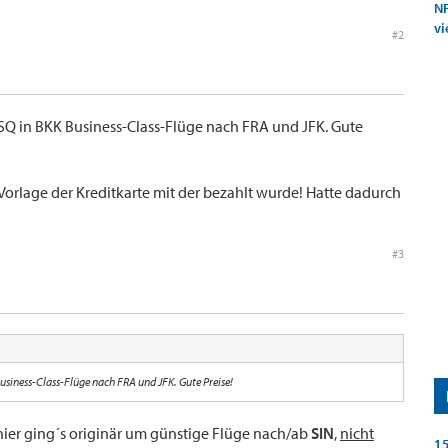
NF
vi
#2
SQ in BKK Business-Class-Flüge nach FRA und JFK. Gute
Vorlage der Kreditkarte mit der bezahlt wurde! Hatte dadurch
#3
usiness-Class-Flüge nach FRA und JFK. Gute Preise!
hier ging´s originär um günstige Flüge nach/ab
SIN
,
nicht
15