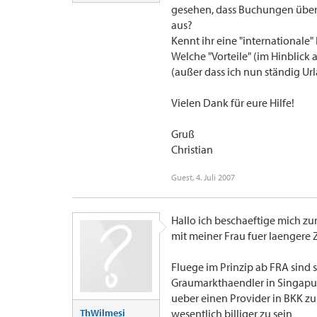
gesehen, dass Buchungen über Si
aus?
Kennt ihr eine "internationale
Welche "Vorteile" (im Hinblick 
(außer dass ich nun ständig U
Vielen Dank für eure Hilfe!
Gruß
Christian
Guest
,
4. Juli 2007
Hallo ich beschaeftige mich zur
mit meiner Frau fuer laengere 
Fluege im Prinzip ab FRA sind 
Graumarkthaendler in Singapur
ueber einen Provider in BKK zu
ThWilmesi
wesentlich billiger zu sein