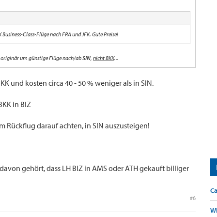
 Business-Class-Flüge nach FRA und JFK. Gute Preise!
s originär um günstige Flüge nach/ab
SIN
,
nicht BKK
...
K und kosten circa 40 - 50 % weniger als in SIN.
 BKK in BIZ
em Rückflug darauf achten, in SIN auszusteigen!
 davon gehört, dass LH BIZ in AMS oder ATH gekauft billiger
Ca
#6
Wh