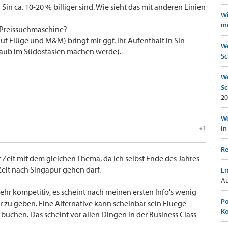
n ca. 10-20 % billiger sind. Wie sieht das mit anderen Linien
Wi
mö
" Preissuchmaschine?
auf Flüge und M&M) bringt mir ggf. ihr Aufenthalt in Sin
We
rlaub im Südostasien machen werde).
Sc
We
Sc
20
Wo
#1
in
Re
 Zeit mit dem gleichen Thema, da ich selbst Ende des Jahres
Zeit nach Singapur gehen darf.
Em
Au
sehr kompetitiv, es scheint nach meinen ersten Info's wenig
Po
 zu geben. Eine Alternative kann scheinbar sein Fluege
K
 buchen. Das scheint vor allen Dingen in der Business Class