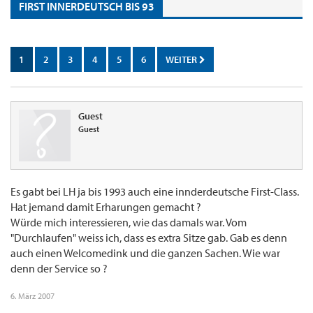
FIRST INNERDEUTSCH BIS 93
1
2
3
4
5
6
WEITER
Guest
Guest
Es gabt bei LH ja bis 1993 auch eine innderdeutsche First-Class.
Hat jemand damit Erharungen gemacht ?
Würde mich interessieren, wie das damals war. Vom
"Durchlaufen" weiss ich, dass es extra Sitze gab. Gab es denn
auch einen Welcomedink und die ganzen Sachen. Wie war
denn der Service so ?
6. März 2007