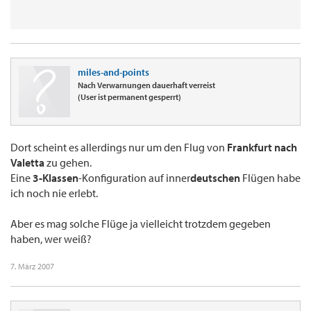
miles-and-points
Nach Verwarnungen dauerhaft verreist
(User ist permanent gesperrt)
Dort scheint es allerdings nur um den Flug von
Frankfurt nach
Valetta
zu gehen.
Eine
3-Klassen
-Konfiguration auf inner
deutschen
Flügen habe
ich noch nie erlebt.
Aber es mag solche Flüge ja vielleicht trotzdem gegeben
haben, wer weiß?
7. März 2007