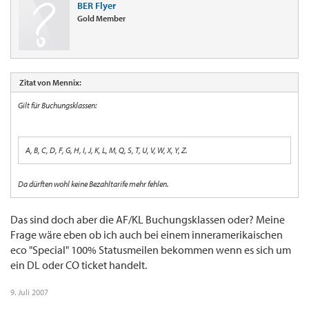
BER Flyer
Gold Member
Zitat von Mennix:
Gilt für Buchungsklassen:
A, B, C, D, F, G, H, I, J, K, L, M, Q, S, T, U, V, W, X, Y, Z.
Da dürften wohl keine Bezahltarife mehr fehlen.
Das sind doch aber die AF/KL Buchungsklassen oder? Meine
Frage wäre eben ob ich auch bei einem inneramerikaischen
eco "Special" 100% Statusmeilen bekommen wenn es sich um
ein DL oder CO ticket handelt.
9. Juli 2007