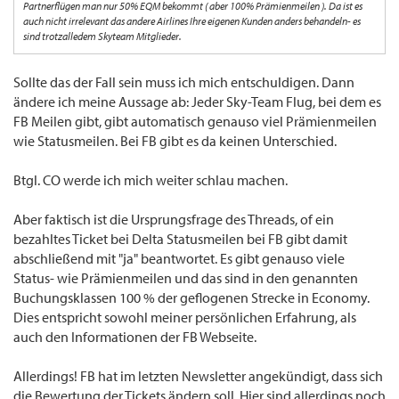
Partnerflügen man nur 50% EQM bekommt ( aber 100% Prämienmeilen ). Da ist es
auch nicht irrelevant das andere Airlines Ihre eigenen Kunden anders behandeln- es
sind trotzalledem Skyteam Mitglieder.
Sollte das der Fall sein muss ich mich entschuldigen. Dann
ändere ich meine Aussage ab: Jeder Sky-Team Flug, bei dem es
FB Meilen gibt, gibt automatisch genauso viel Prämienmeilen
wie Statusmeilen. Bei FB gibt es da keinen Unterschied.
Btgl. CO werde ich mich weiter schlau machen.
Aber faktisch ist die Ursprungsfrage des Threads, of ein
bezahltes Ticket bei Delta Statusmeilen bei FB gibt damit
abschließend mit "ja" beantwortet. Es gibt genauso viele
Status- wie Prämienmeilen und das sind in den genannten
Buchungsklassen 100 % der geflogenen Strecke in Economy.
Dies entspricht sowohl meiner persönlichen Erfahrung, als
auch den Informationen der FB Webseite.
Allerdings! FB hat im letzten Newsletter angekündigt, dass sich
die Bewertung der Tickets ändern soll. Hier sind allerdings noch