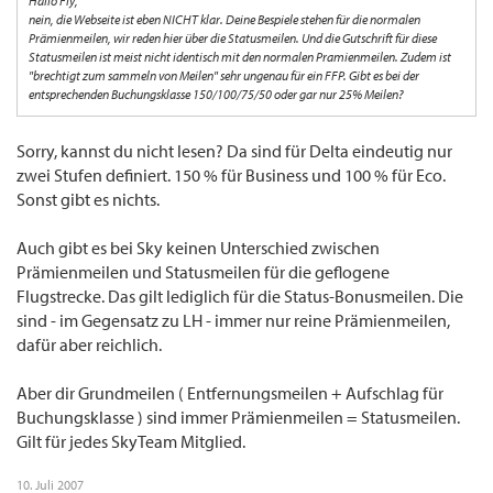
Hallo Fly,
nein, die Webseite ist eben NICHT klar. Deine Bespiele stehen für die normalen
Prämienmeilen, wir reden hier über die Statusmeilen. Und die Gutschrift für diese
Statusmeilen ist meist nicht identisch mit den normalen Pramienmeilen. Zudem ist
"brechtigt zum sammeln von Meilen" sehr ungenau für ein FFP. Gibt es bei der
entsprechenden Buchungsklasse 150/100/75/50 oder gar nur 25% Meilen?
Sorry, kannst du nicht lesen? Da sind für Delta eindeutig nur
zwei Stufen definiert. 150 % für Business und 100 % für Eco.
Sonst gibt es nichts.
Auch gibt es bei Sky keinen Unterschied zwischen
Prämienmeilen und Statusmeilen für die geflogene
Flugstrecke. Das gilt lediglich für die Status-Bonusmeilen. Die
sind - im Gegensatz zu LH - immer nur reine Prämienmeilen,
dafür aber reichlich.
Aber dir Grundmeilen ( Entfernungsmeilen + Aufschlag für
Buchungsklasse ) sind immer Prämienmeilen = Statusmeilen.
Gilt für jedes SkyTeam Mitglied.
10. Juli 2007