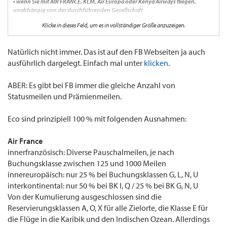
• wenn Sie mit AIR FRANCE, KLM, Air Europa oder Kenya Airways fliegen,
unabhängig von der durchführenden Gesellschaft
• wenn Sie mit SkyTeam-Airlines fliegen oder die Flüge von Kenya Airways
Klicke in dieses Feld, um es in vollständiger Größe anzuzeigen.
durchgeführt werden
Diese Aussage wäre natürlich besser/genauer formuliert wenn sie die Worte "100%"
Natürlich nicht immer. Das ist auf den FB Webseiten ja auch
und "immer" an bestimmten Stellen enthalten würden. Sollte FB tatsächlich für
ausführlich dargelegt. Einfach mal unter
JEDEN Skyteam Partnerflug 100% Statusmeilen bringen wäre es das mit Abstand
klicken
.
generöseste aller Skyteam FFP's in dieser Beziehung.
ABER: Es gibt bei FB immer die gleiche Anzahl von
Statusmeilen und Prämienmeilen.
Eco sind prinzipiell 100 % mit folgenden Ausnahmen:
Air France
innerfranzösisch: Diverse Pauschalmeilen, je nach
Buchungsklasse zwischen 125 und 1000 Meilen
innereuropäisch: nur 25 % bei Buchungsklassen G, L, N, U
interkontinental: nur 50 % bei BK l, Q / 25 % bei BK G, N, U
Von der Kumulierung ausgeschlossen sind die
Reservierungsklassen A, O, X für alle Zielorte, die Klasse E für
die Flüge in die Karibik und den Indischen Ozean. Allerdings