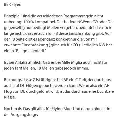
Coach/Economy (sehr ermäßigt) L, U, T 500 x 0,5 250
BER Flyer:
Hinweis: In allen weiteren Serviceklassen können keine Meilen gesammelt werden.
Nur 50% Statusmeilen für billige Eco Tickets. Da es mit dem Lesen so hapert musste
Prinzipiell sind die verschiedenen Programmregeln nicht
mal jemand anderes Nachschauen ob DL und CO zu Sky gehören.... Zudem gibt es die
unbedingt 100 % kompatibel. Das bedeutet: Wenn CO oder DL
Klasse "Z" nicht als Ticketing class, es ist ein reines Upgrade bucket.
gegenseitig nur bedingt Meilen vergeben, bedeutet das noch
lange nicht, dass es auch für FB diese Einschränkung gibt. Auf
der FB Seite gibt es aber ganz konkret nur die von mir
erwähnte Einschränkung ( gilt auch für CO ). Lediglich NW hat
einen "Billigmeilentarif".
Ist bei Alitalia ähnlich. Gab es bei Mille Miglia auch nicht für
jeden Tarif Meilen, FB Meilen gabs jedoch immer.
Buchungsklasse Z ist übrigens bei AF ein C-Tarif, der durchaus
auch auf DL Flügen gebucht werden kann. Wenn also ein AF
Flug von DL durchgeführt wird, ist das durchaus eine buchbare
Klasse.
Nochmals. Das gilt alles für Flying Blue. Und darum ging es in
der Ausgangsfrage.