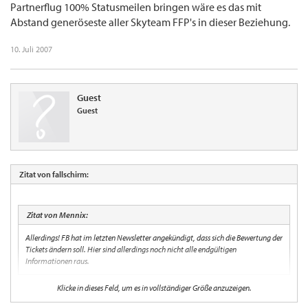
Partnerflug 100% Statusmeilen bringen wäre es das mit
Abstand generöseste aller Skyteam FFP's in dieser Beziehung.
10. Juli 2007
Guest
Guest
Zitat von fallschirm:
Zitat von Mennix:
Allerdings! FB hat im letzten Newsletter angekündigt, dass sich die Bewertung der
Tickets ändern soll. Hier sind allerdings noch nicht alle endgültigen
Informationen raus.
Klicke in dieses Feld, um es in vollständiger Größe anzuzeigen.
Wirst Du diese Informationen ueberhaupt noch brauchen