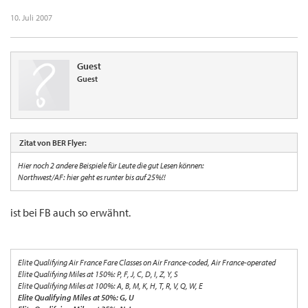
10. Juli 2007
Guest
Guest
Zitat von BER Flyer:
Hier noch 2 andere Beispiele für Leute die gut Lesen können:
Northwest/AF: hier geht es runter bis auf 25%!!
ist bei FB auch so erwähnt.
Elite Qualifying Air France Fare Classes on Air France-coded, Air France-operated
Elite Qualifying Miles at 150%: P, F, J, C, D, I, Z, Y, S
Elite Qualifying Miles at 100%: A, B, M, K, H, T, R, V, Q, W, E
Elite Qualifying Miles at 50%: G, U