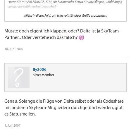
• wenn Sie mit AIR FRANCE, KLM, Air Europa oder Kenya Airways fliegen, unabhängig
von der durchführenden Gesellschaft
• wenn Sie mit SkyTeam-Airlines fliegen oder die Flüge von Kenya Airways
Klicke in dieses Feld, um es in vollständiger Größe anzuzeigen.
durchgeführt werden
Folgende Meilen zählen nicht als Statusmeilen:
Müsste doch eigentlich klappen, oder? Delta ist ja SkyTeam-
• Bei anderen Fluggesellschaften und Non-Airline-Partnern gesammelte Meilen
Partner... Oder verstehe ich das falsch?
• Meilen aus Sonderaktionen und Elite-Bonusmeilen
30. Juni 2007
fly2006
Silver Member
Genau. Solange die Flüge von Delta selbst oder als Codeshare
mit anderen Skyteam-Mitgliedern durchgeführt werden, gibt
es Statusmeilen.
1. Juli 2007