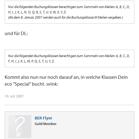
Nur die folgenden Buchungsklassen berechtigen zum Sammeln von Meilen: A, B, C, D,
H, I, J, K, L, N, O, Q, R, S, T, U, V, W, X, Y, Z.
(Ab dem 8. Januar 2007 werden auch für die Buchungsklasse M Meilen vergeben.)
und für DL:
Nur die folgenden Buchungsklassen berechtigen zum Sammeln von Meilen: A, B, C, D,
F, H, I, J, K, L, M, P, Q, S, T, U, Y, Z.
Kommt also nun nur noch darauf an, in welche Klassen Dein
eco "Special" bucht. :wink:
10. Juli 2007
BER Flyer
Gold Member