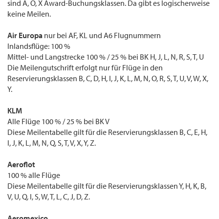
sind A, O, X Award-Buchungsklassen. Da gibt es logischerweise
keine Meilen.
Air Europa
nur bei AF, KL und A6 Flugnummern
Inlandsflüge: 100 %
Mittel- und Langstrecke 100 % / 25 % bei BK H, J, L, N, R, S, T, U
Die Meilengutschrift erfolgt nur für Flüge in den
Reservierungsklassen B, C, D, H, I, J, K, L, M, N, O, R, S, T, U, V, W, X,
Y.
KLM
Alle Flüge 100 % / 25 % bei BK V
Diese Meilentabelle gilt für die Reservierungsklassen B, C, E, H,
I, J, K, L, M, N, Q, S, T, V, X, Y, Z.
Aeroflot
100 % alle Flüge
Diese Meilentabelle gilt für die Reservierungsklassen Y, H, K, B,
V, U, Q, I, S, W, T, L, C, J, D, Z.
Aeromexico