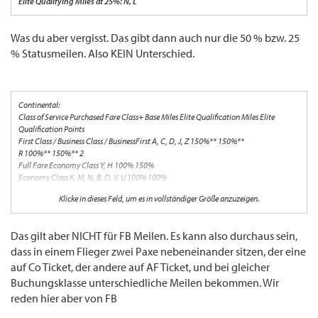
Elite Qualifying Miles at 25%: N, L
Was du aber vergisst. Das gibt dann auch nur die 50 % bzw. 25
% Statusmeilen. Also KEIN Unterschied.
Continental:
Class of Service Purchased Fare Class+ Base Miles Elite Qualification Miles Elite
Qualification Points
First Class / Business Class / BusinessFirst A, C, D, J, Z 150%** 150%**
R 100%** 150%** 2
Full Fare Economy Class Y, H 100% 150%
Economy Class K, M, N, B, O, V, U 100% 100%
Discount Economy Class Q, I, S, W, T, X, L 100% 100%++
50%
Klicke in dieses Feld, um es in vollständiger Größe anzuzeigen.
Bei Continental bekommen selbst CO FF nur 50% EQM wenn das Ticket nicht direkt
bei CO gekauft wurde.
Das gilt aber NICHT für FB Meilen. Es kann also durchaus sein,
dass in einem Flieger zwei Paxe nebeneinander sitzen, der eine
auf Co Ticket, der andere auf AF Ticket, und bei gleicher
Buchungsklasse unterschiedliche Meilen bekommen. Wir
reden hier aber von FB