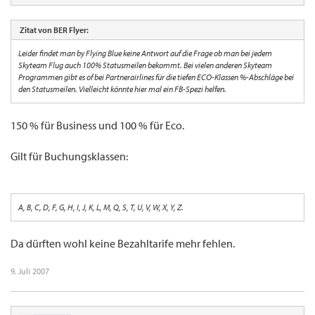
Zitat von BER Flyer:
Leider findet man by Flying Blue keine Antwort auf die Frage ob man bei jedem
Skyteam Flug auch 100% Statusmeilen bekommt. Bei vielen anderen Skyteam
Programmen gibt es of bei Partnerairlines für die tiefen ECO-Klassen %-Abschläge bei
den Statusmeilen. Vielleicht könnte hier mal ein FB-Spezi helfen.
150 % für Business und 100 % für Eco.
Gilt für Buchungsklassen:
A, B, C, D, F, G, H, I, J, K, L, M, Q, S, T, U, V, W, X, Y, Z.
Da dürften wohl keine Bezahltarife mehr fehlen.
9. Juli 2007