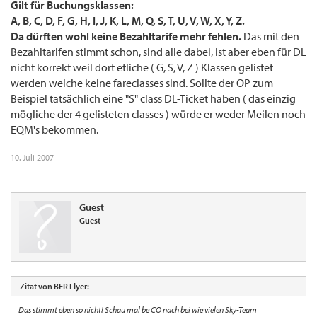
Gilt für Buchungsklassen:
A, B, C, D, F, G, H, I, J, K, L, M, Q, S, T, U, V, W, X, Y, Z.
Da dürften wohl keine Bezahltarife mehr fehlen.
Das mit den
Bezahltarifen stimmt schon, sind alle dabei, ist aber eben für DL
nicht korrekt weil dort etliche ( G, S, V, Z ) Klassen gelistet
werden welche keine fareclasses sind. Sollte der OP zum
Beispiel tatsächlich eine "S" class DL-Ticket haben ( das einzig
mögliche der 4 gelisteten classes ) würde er weder Meilen noch
EQM's bekommen.
10. Juli 2007
Guest
Guest
Zitat von BER Flyer:
Das stimmt eben so nicht! Schau mal be CO nach bei wie vielen Sky-Team