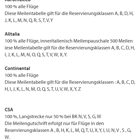
100 % alle Flüge
Diese Meilentabelle gilt für die Reservierungsklassen A, B, D, H,
J, K, L, M, N, Q, R, S, T, V, Y
Alitalia
100 % alle Flüge, inneritalienisch Meilenpauschale 500 Meilen
iese Meilentabelle gilt für die Reservierungsklassen A, B, C, D, H,
I, J, K, L, M, N, O, Q, S, T, V, W, X, Y.
Continental
100 % alle Flüge
Diese Meilentabelle gilt für die Reservierungsklassen : A, B, C, D,
H, I, J, K, L, N, M, O, Q, S, T, U, V, W, X, Y, Z
CSA
100 %, Langstrecke nur 50 % bei BK N, V, S, G, W
Die Meilengutschrift erfolgt nur für Flüge in den
Reservierungsklassen A , B, H, K, L, M, Q, T, U, X, Y, I, U, N, V , S , G,
W.