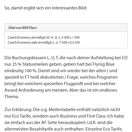
So, damit ergibt sich ein interessantes Bild:
Zitat von BER Flyer:
Coach/Economy (ermäßigt) M, H, Q, S, K 500 x 1 500
Coach/Economy (sehr ermäßigt) L, U, T 500 x 0,5 250
Die Buchungsklassen L, U, T, die nach deiner Aufstellung bei CO
nur 25 % Statusmeilen geben, geben halt bei Flying Blue
eindeutig 100 %. Damit sind wir wieder bei der alten ( und
speziell in FT heiß diskutierten ) Frage, welches Programm
bringt bei welchem speziellen Flugprofil und bei welcher
Award Anforderung am meisten. Aber das ist ein endloses
Thema.
Zur Erklärung: Die o.g. Meilentabelle enthält natürlich nicht
nur Eco Tarife, sondern auch Business und First Class. Ich habe
sie einfach aus der AF Seite herauskopiert. I.d.R. sind die
allermeisten Bezahltarife auch enthalten. Einzelne Eco Tarife,