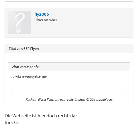
fly2006
Silver Member
Zitat von BER Flyer:
Zitat von Mennix:
Gilt für Buchungsklassen:
A, B, C, D, F, G, H, I, J, K, L, M, Q, S, T, U, V, W, X, Y, Z.
Klicke in dieses Feld, um es in vollständiger Größe anzuzeigen.
Da dürften wohl keine Bezahltarife mehr fehlen.
Die Webseite ist hier doch recht klar,
für CO:
Das sind doch aber die AF/KL Buchungsklassen oder? Meine Frage wäre eben ob ich
auch bei einem inneramerikaischen eco "Special" 100% Statusmeilen bekommen
wenn es sich um ein DL oder CO ticket handelt.