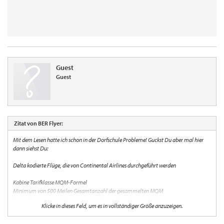
Guest
Guest
Zitat von BER Flyer:
Mit dem Lesen hatte ich schon in der Dorfschule Probleme! Guckst Du aber mal hier
dann siehst Du:
Delta kodierte Flüge, die von Continental Airlines durchgeführt werden
Kabine Tarifklasse MQM-Formel
Minimum von 500 Meilen Gesamtanzahl der gesammelten MQM
Erste Klasse, BusinessElite, Business P, F, A, C, D, J, I 500 x 1,5 750
Klicke in dieses Feld, um es in vollständiger Größe anzuzeigen.
Coach/Economy Y, B 500 x 1,5 750
Coach/Economy (ermäßigt) M, H, Q, S, K 500 x 1 500