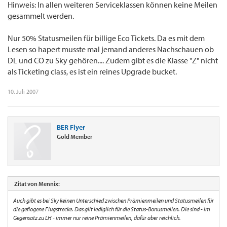
Hinweis: In allen weiteren Serviceklassen können keine Meilen
gesammelt werden.
Nur 50% Statusmeilen für billige Eco Tickets. Da es mit dem
Lesen so hapert musste mal jemand anderes Nachschauen ob
DL und CO zu Sky gehören.... Zudem gibt es die Klasse "Z" nicht
als Ticketing class, es ist ein reines Upgrade bucket.
10. Juli 2007
BER Flyer
Gold Member
Zitat von Mennix:
Auch gibt es bei Sky keinen Unterschied zwischen Prämienmeilen und Statusmeilen für
die geflogene Flugstrecke. Das gilt lediglich für die Status-Bonusmeilen. Die sind - im
Gegensatz zu LH - immer nur reine Prämienmeilen, dafür aber reichlich.