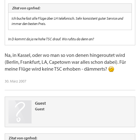
Zitat von cgnfred:
Ich buche fast alle Flüge über LH telefonisch. Sehr konsistent guter Service und
immer den besten Preis.
In D kommt da ja ne hohe TSC drauf. Wo rufstu da denn an?
Na, in Kassel, oder wo man so von denen hingeroutet wird
(Berlin, Frankfurt, LA, Capetown war alles schon dabei). Für
meine Flüge wird keine TSC erhoben - dämmerts?
30. März 2007
Guest
Guest
Zitat von cgnfred: