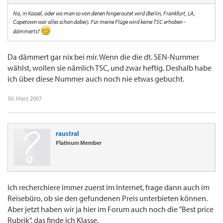
Na, in Kassel, oder wo man so von denen hingeroutet wird (Berlin, Frankfurt, LA,
Capetown war alles schon dabei). Für meine Flüge wird keine TSC erhoben -
dämmerts?
Da dämmert gar nix bei mir. Wenn die die dt. SEN-Nummer
wählst, wollen sie nämlich TSC, und zwar heftig. Deshalb habe
ich über diese Nummer auch noch nie etwas gebucht.
30. März 2007
raustral
Platinum Member
Ich recherchiere immer zuerst im Internet, frage dann auch im
Reisebüro, ob sie den gefundenen Preis unterbieten können.
Aber jetzt haben wir ja hier im Forum auch noch die "Best price
Rubrik", das finde ich Klasse.