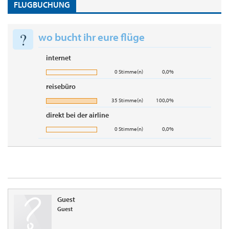
FLUGBUCHUNG
?
wo bucht ihr eure flüge
internet
0 Stimme(n)
0,0%
reisebüro
35 Stimme(n)
100,0%
direkt bei der airline
0 Stimme(n)
0,0%
Guest
Guest