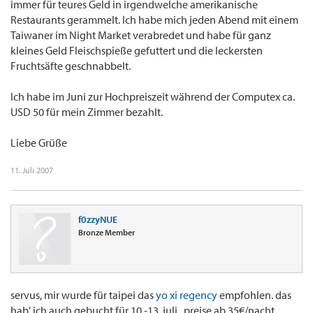
immer für teures Geld in irgendwelche amerikanische
Restaurants gerammelt. Ich habe mich jeden Abend mit einem
Taiwaner im Night Market verabredet und habe für ganz
kleines Geld Fleischspieße gefuttert und die leckersten
Fruchtsäfte geschnabbelt.
Ich habe im Juni zur Hochpreiszeit während der Computex ca.
USD 50 für mein Zimmer bezahlt.
Liebe Grüße
11. Juli 2007
f0zzyNUE
Bronze Member
servus, mir wurde für taipei das
yo xi regency
empfohlen. das
hab' ich auch gebucht für 10.-13. juli . preise ab 35€/nacht ...