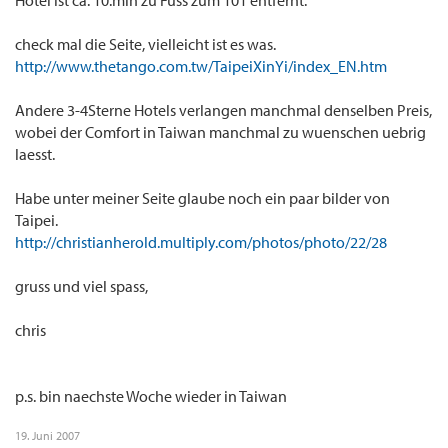
Hotel ist ca. 10.min zu Fuss zum 101 entfernt.
check mal die Seite, vielleicht ist es was.
http://www.thetango.com.tw/TaipeiXinYi/index_EN.htm
Andere 3-4Sterne Hotels verlangen manchmal denselben Preis,
wobei der Comfort in Taiwan manchmal zu wuenschen uebrig
laesst.
Habe unter meiner Seite glaube noch ein paar bilder von
Taipei.
http://christianherold.multiply.com/photos/photo/22/28
gruss und viel spass,
chris
p.s. bin naechste Woche wieder in Taiwan
19. Juni 2007