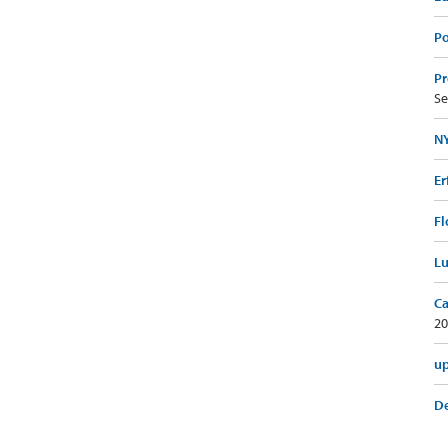
Po
Pr
Se
NY
Er
Fl
Lu
Ca
20
up
De