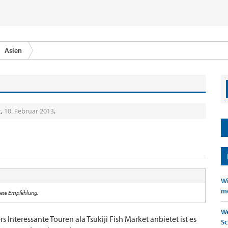
Asien
t
,
10. Februar 2013
.
Wi
mö
iese Empfehlung.
We
 Interessante Touren ala Tsukiji Fish Market anbietet ist es
Sc