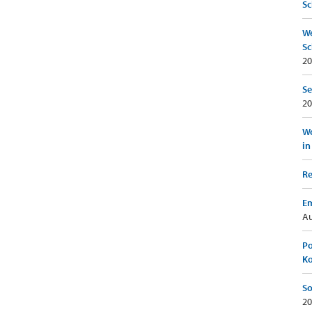
Sc
We
Sc
20
Se
20
Wo
in
Re
Em
Au
Po
K
So
20