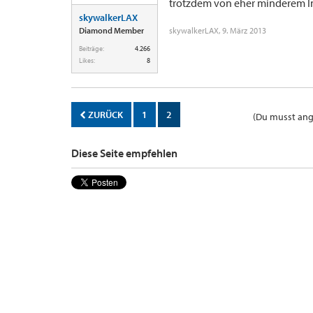
trotzdem von eher minderem In
skywalkerLAX
Diamond Member
skywalkerLAX
,
9. März 2013
Beiträge:
4.266
Likes:
8
ZURÜCK
1
2
(Du musst ange
Diese Seite empfehlen