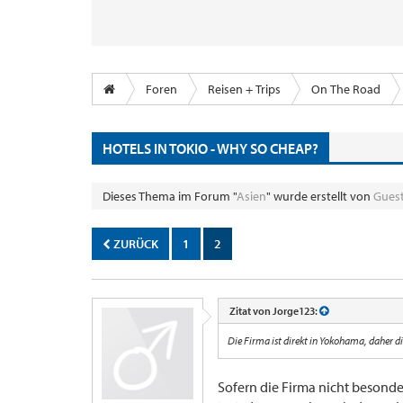
Foren
Reisen + Trips
On The Road
HOTELS IN TOKIO - WHY SO CHEAP?
Dieses Thema im Forum "
Asien
" wurde erstellt von
Gues
ZURÜCK
1
2
Zitat von Jorge123:
Die Firma ist direkt in Yokohama, daher d
Sofern die Firma nicht besonders