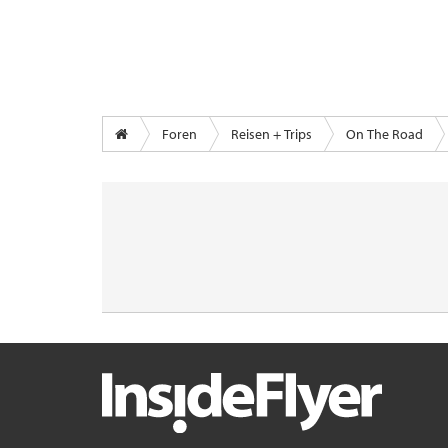
Foren
Reisen + Trips
On The Road