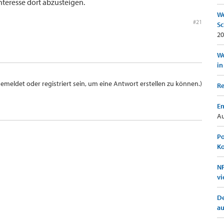
teresse dort abzusteigen.
We
#21
Sc
20
Wo
in
meldet oder registriert sein, um eine Antwort erstellen zu können.)
Re
Em
Au
Po
K
NF
vi
De
a