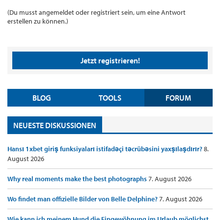
(Du musst angemeldet oder registriert sein, um eine Antwort
erstellen zu können.)
Jetzt registrieren!
BLOG
TOOLS
FORUM
NEUESTE DISKUSSIONEN
Hansı 1xbet giriş funksiyaları istifadəçi təcrübəsini yaxşılaşdırır?
8.
August 2026
Why real moments make the best photographs
7. August 2026
Wo findet man offizielle Bilder von Belle Delphine?
7. August 2026
Wie kann ich meinem Hund die Eingewöhnung im Urlaub möglichst