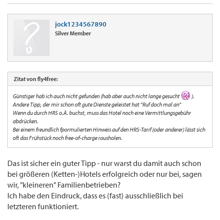
jock1234567890
Silver Member
Zitat von fly4free:
Günstiger hab ich auch nicht gefunden (hab aber auch nicht lange gesucht
).
Andere Tipp, der mir schon oft gute Dienste geleistet hat "Ruf doch mal an"
Wenn du durch HRS o.Ä. buchst, muss das Hotel noch eine Vermittlungsgebühr
abdrücken.
Bei einem freundlich fpormulierten Hinweis auf den HRS-Tarif (oder anderer) lässt sich
oft das Frühstück noch free-of-charge rausholen.
Das ist sicher ein guter Tipp - nur warst du damit auch schon
bei größeren (Ketten-)Hotels erfolgreich oder nur bei, sagen
wir, "kleineren" Familienbetrieben?
Ich habe den Eindruck, dass es (fast) ausschließlich bei
letzteren funktioniert.