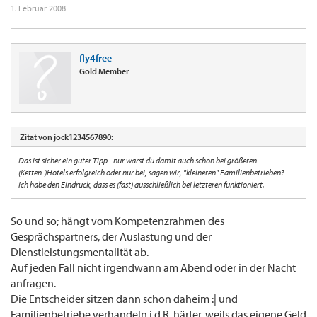
1. Februar 2008
fly4free
Gold Member
Zitat von jock1234567890:
Das ist sicher ein guter Tipp - nur warst du damit auch schon bei größeren
(Ketten-)Hotels erfolgreich oder nur bei, sagen wir, "kleineren" Familienbetrieben?
Ich habe den Eindruck, dass es (fast) ausschließlich bei letzteren funktioniert.
So und so; hängt vom Kompetenzrahmen des
Gesprächspartners, der Auslastung und der
Dienstleistungsmentalität ab.
Auf jeden Fall nicht irgendwann am Abend oder in der Nacht
anfragen.
Die Entscheider sitzen dann schon daheim :| und
Familienbetriebe verhandeln i.d.R. härter, weils das eigene Geld