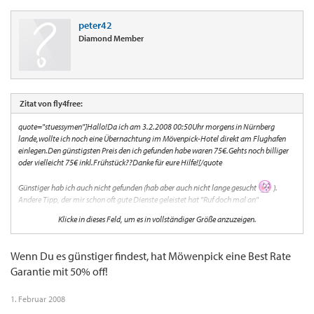
peter42
Diamond Member
Zitat von fly4free:
quote="stuessymen"]Hallo!Da ich am 3.2.2008 00:50Uhr morgens in Nürnberg
lande,wollte ich noch eine Übernachtung im Mövenpick-Hotel direkt am Flughafen
einlegen.Den günstigsten Preis den ich gefunden habe waren 75€.Gehts noch billiger
oder vielleicht 75€ inkl.Frühstück??Danke für eure Hilfe![/quote
Günstiger hab ich auch nicht gefunden (hab aber auch nicht lange gesucht
).
Andere Tipp, der mir schon oft gute Dienste geleistet hat "Ruf doch mal an"
Wenn du durch HRS o.Ä. buchst, muss das Hotel noch eine Vermittlungsgebühr
Klicke in dieses Feld, um es in vollständiger Größe anzuzeigen.
abdrücken.
Bei einem freundlich fpormulierten Hinweis auf den HRS-Tarif (oder anderer) lässt sich
oft das Frühstück noch free-of-charge rausholen.
Wenn Du es günstiger findest, hat Möwenpick eine Best Rate
Garantie mit 50% off!
1. Februar 2008