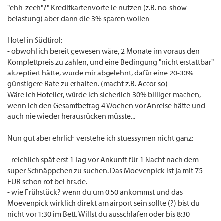
"ehh-zeeh"?" Kreditkartenvorteile nutzen (z.B. no-show
belastung) aber dann die 3% sparen wollen
Hotel in Südtirol:
- obwohl ich bereit gewesen wäre, 2 Monate im voraus den
Komplettpreis zu zahlen, und eine Bedingung "nicht erstattbar"
akzeptiert hätte, wurde mir abgelehnt, dafür eine 20-30%
günstigere Rate zu erhalten. (macht z.B. Accor so)
Wäre ich Hotelier, würde ich sicherlich 30% billiger machen,
wenn ich den Gesamtbetrag 4 Wochen vor Anreise hätte und
auch nie wieder herausrücken müsste...
Nun gut aber ehrlich verstehe ich stuessymen nicht ganz:
- reichlich spät erst 1 Tag vor Ankunft für 1 Nacht nach dem
super Schnäppchen zu suchen. Das Moevenpick ist ja mit 75
EUR schon rot bei hrs.de.
- wie Frühstück? wenn du um 0:50 ankommst und das
Moevenpick wirklich direkt am airport sein sollte (?) bist du
nicht vor 1:30 im Bett. Willst du ausschlafen oder bis 8:30