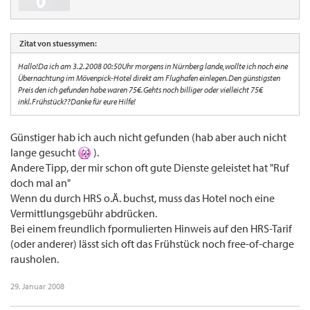
Zitat von stuessymen:
Hallo!Da ich am 3.2.2008 00:50Uhr morgens in Nürnberg lande,wollte ich noch eine
Übernachtung im Mövenpick-Hotel direkt am Flughafen einlegen.Den günstigsten
Preis den ich gefunden habe waren 75€.Gehts noch billiger oder vielleicht 75€
inkl.Frühstück??Danke für eure Hilfe!
Günstiger hab ich auch nicht gefunden (hab aber auch nicht
lange gesucht
).
Andere Tipp, der mir schon oft gute Dienste geleistet hat "Ruf
doch mal an"
Wenn du durch HRS o.Ä. buchst, muss das Hotel noch eine
Vermittlungsgebühr abdrücken.
Bei einem freundlich fpormulierten Hinweis auf den HRS-Tarif
(oder anderer) lässt sich oft das Frühstück noch free-of-charge
rausholen.
29. Januar 2008