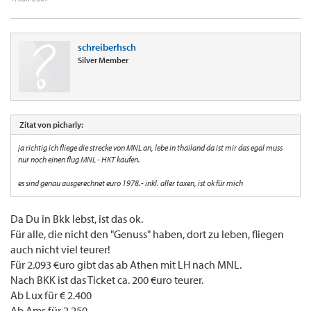
schreiberhsch
Silver Member
Zitat von picharly:
ja richtig ich fliege die strecke von MNL an, lebe in thailand da ist mir das egal muss
nur noch einen flug MNL - HKT kaufen.
es sind genau ausgerechnet euro 1978.- inkl. aller taxen, ist ok für mich
Da Du in Bkk lebst, ist das ok.
Für alle, die nicht den "Genuss" haben, dort zu leben, fliegen
auch nicht viel teurer!
Für 2.093 €uro gibt das ab Athen mit LH nach MNL.
Nach BKK ist das Ticket ca. 200 €uro teurer.
Ab Lux für € 2.400
Ab Ams für 2.250