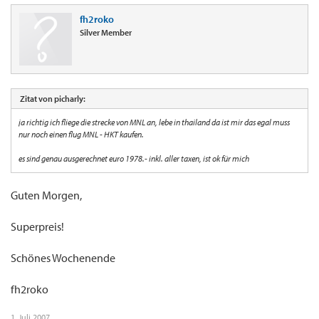
fh2roko
Silver Member
Zitat von picharly:
ja richtig ich fliege die strecke von MNL an, lebe in thailand da ist mir das egal muss
nur noch einen flug MNL - HKT kaufen.
es sind genau ausgerechnet euro 1978.- inkl. aller taxen, ist ok für mich
Guten Morgen,
Superpreis!
Schönes Wochenende
fh2roko
1. Juli 2007