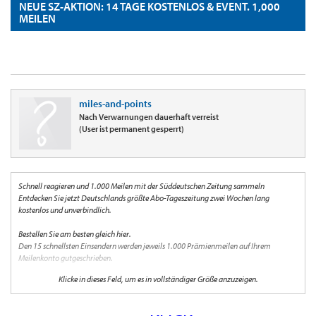
NEUE SZ-AKTION: 14 TAGE KOSTENLOS & EVENT. 1,000
MEILEN
miles-and-points
Nach Verwarnungen dauerhaft verreist
(User ist permanent gesperrt)
Schnell reagieren und 1.000 Meilen mit der Süddeutschen Zeitung sammeln
Entdecken Sie jetzt Deutschlands größte Abo-Tageszeitung zwei Wochen lang
kostenlos und unverbindlich.
Bestellen Sie am besten gleich hier.
Den 15 schnellsten Einsendern werden jeweils 1.000 Prämienmeilen auf Ihrem
Meilenkonto gutgeschrieben.
Klicke in dieses Feld, um es in vollständiger Größe anzuzeigen.
Mit der SZ verfolgen Sie das aktuelle Weltgeschehen und bekommen alle wichtigen
Informationen über Politik, Kultur, Wissenschaft, Wirtschaft und Sport frei Haus.
Stöbern Sie am Freitag durch das legendäre SZ-Magazin und lesen Sie jeden Montag