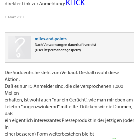
KLICK
ausgewählte Artikel aus der "New York Times". Alles exklusiv in der Süddeutschen
direkter Link zur Anmeldung:
Zeitung.
1. März 2007
miles-and-points
Nach Verwarnungen dauerhaft verreist
(User ist permanent gesperrt)
Die Süddeutsche steht zum Verkauf. Deshalb wohl diese
Aktion.
Daß es nur 15 Anmelder sind, die die versprochenen 1,000
Meilen
erhalten, ist wohl auch "nur ein Gerücht", wie man mir eben am
Telefon "augenzwinkernd" mitteilte. Drücken wir die Daumen,
daß
ein eigentlich interessantes Presseprodukt in der jetzigen (oder
in
einer besseren) Form weiterbestehen bleibt -