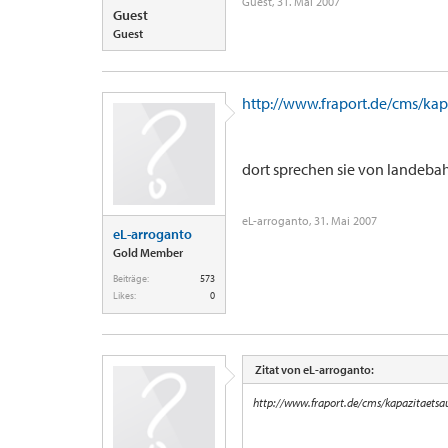
Guest
,
31. Mai 2007
Guest
Guest
http://www.fraport.de/cms/kap
dort sprechen sie von landebahn
eL-arroganto
,
31. Mai 2007
eL-arroganto
Gold Member
Beiträge:
573
Likes:
0
Zitat von eL-arroganto:
http://www.fraport.de/cms/kapazitaets