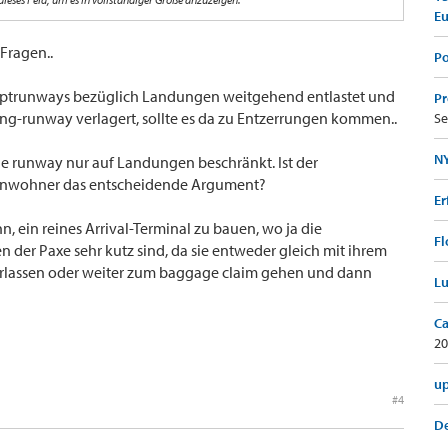
en terminals entlastet werden soll... who knows
E
Fragen..
Po
ptrunways bezüglich Landungen weitgehend entlastet und
Pr
ng-runway verlagert, sollte es da zu Entzerrungen kommen..
Se
NY
ne runway nur auf Landungen beschränkt. Ist der
 Anwohner das entscheidende Argument?
Er
 ein reines Arrival-Terminal zu bauen, wo ja die
Fl
n der Paxe sehr kutz sind, da sie entweder gleich mit ihrem
lassen oder weiter zum baggage claim gehen und dann
Lu
Ca
20
up
#4
De