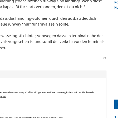
auslastung jeder einzelnen runway sind landings. wenn diese
Po
r kapazität für starts verhanden, denkst du nicht?
K
er, dass das handling-volumen durch den ausbau deutlich
neue runway "nur" für arrivals sein sollte.
gewisse logistik hinter, vonwegen dass ein terminal nahe der
vals vorgesehen ist und somit der verkehr vor den terminals
nows
#3
eder einzelnen runway sind landings. wenn diese nun wegfallen, ist deutlich mehr
nicht?
istik hinter, vonwegen dass ein terminal nahe der neuen runway dann nur für arrivals
15
 dieses Feld, um es in vollständiger Größe anzuzeigen.