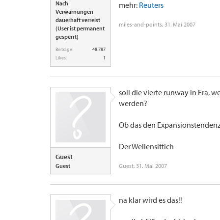
Nach
mehr:
Reuters
Verwarnungen
dauerhaft verreist
miles-and-points
,
31. Mai 2007
(User ist permanent
gesperrt)
Beiträge:
48.787
Likes:
1
soll die vierte runway in Fra,
werden?
Ob das den Expansionstendenze
Der Wellensittich
Guest
Guest
Guest
,
31. Mai 2007
na klar wird es das!!