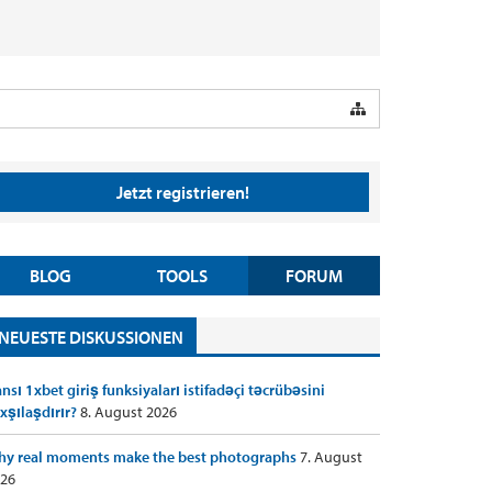
Jetzt registrieren!
BLOG
TOOLS
FORUM
NEUESTE DISKUSSIONEN
nsı 1xbet giriş funksiyaları istifadəçi təcrübəsini
xşılaşdırır?
8. August 2026
y real moments make the best photographs
7. August
26