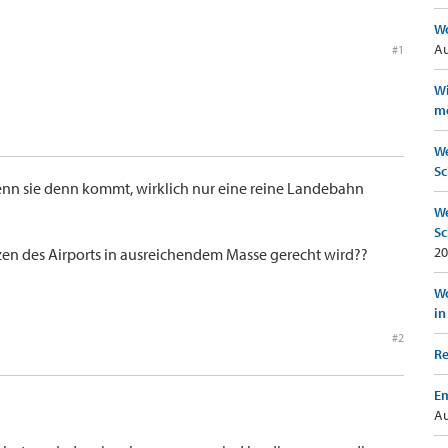
Wo
Au
#1
Wi
mö
We
Sc
 wenn sie denn kommt, wirklich nur eine reine Landebahn
We
Sc
20
n des Airports in ausreichendem Masse gerecht wird??
Wo
in
#2
Re
Em
Au