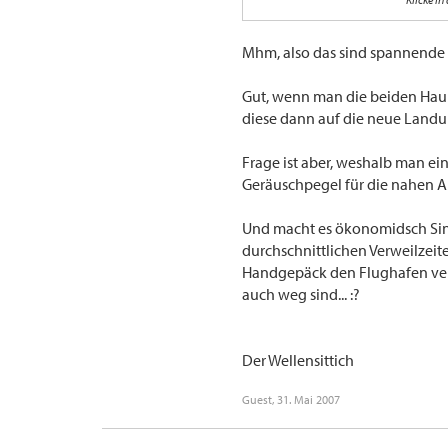
vorgesehen ist und somit der verkehr vor d
Mhm, also das sind spannende 
Gut, wenn man die beiden Hau
diese dann auf die neue Landu
Frage ist aber, weshalb man ei
Geräuschpegel für die nahen
Und macht es ökonomidsch Sinn,
durchschnittlichen Verweilzeite
Handgepäck den Flughafen ver
auch weg sind... :?
Der Wellensittich
Guest
,
31. Mai 2007