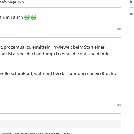
in
beabsichtigt ist???
Re
t´s mir auch
#8
st, prozentual zu ermitteln, inwieweit beim Start eines
her ist als bei der Landung..das wäre die entscheidende
a volle Schubkraft, während bei der Landung nur ein Bruchteil
#9
enn kommt, wirklich nur eine reine Landebahn werden?