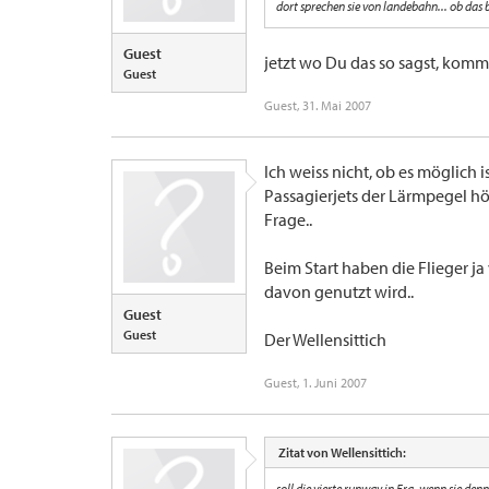
dort sprechen sie von landebahn... ob das 
Guest
jetzt wo Du das so sagst, komm
Guest
Guest
,
31. Mai 2007
Ich weiss nicht, ob es möglich i
Passagierjets der Lärmpegel hö
Frage..
Beim Start haben die Flieger j
davon genutzt wird..
Guest
Guest
Der Wellensittich
Guest
,
1. Juni 2007
Zitat von Wellensittich:
soll die vierte runway in Fra, wenn sie d