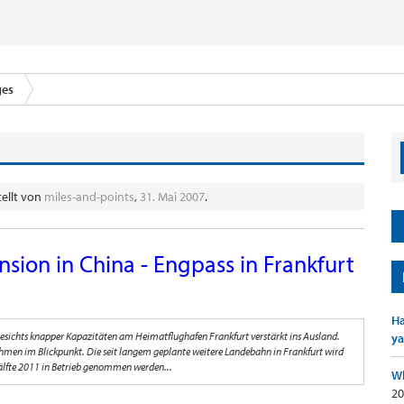
ges
tellt von
miles-and-points
,
31. Mai 2007
.
nsion in China - Engpass in Frankfurt
Ha
gesichts knapper Kapazitäten am Heimatflughafen Frankfurt verstärkt ins Ausland.
ya
hmen im Blickpunkt. Die seit langem geplante weitere Landebahn in Frankfurt wird
shälfte 2011 in Betrieb genommen werden...
Wh
20