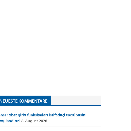
NEUESTE KOMMENTARE
nsı 1xbet giriş funksiyaları istifadəçi təcrübəsini
xşılaşdırır?
8. August 2026