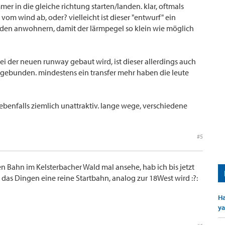
mer in die gleiche richtung starten/landen. klar, oftmals
om wind ab, oder? vielleicht ist dieser "entwurf" ein
n anwohnern, damit der lärmpegel so klein wie möglich
 bei der neuen runway gebaut wird, ist dieser allerdings auch
ngebunden. mindestens ein transfer mehr haben die leute
ebenfalls ziemlich unattraktiv. lange wege, verschiedene
#5
n Bahn im Kelsterbacher Wald mal ansehe, hab ich bis jetzt
 das Dingen eine reine Startbahn, analog zur 18West wird :?:
Ha
ya