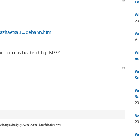
#6
Ca
Wh
20
azitaetsau ... debahn.htm
Wo
Au
... ob das beabsichtigt ist???
Wi
mö
#7
We
Sc
We
Sc
20
Se
20
ausbau/rubrik/2/2404.neue_landebahn.htm
Wo