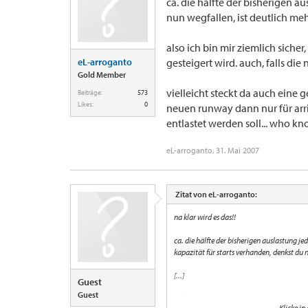
ca. die hälfte der bisherigen 
nun wegfallen, ist deutlich meh
also ich bin mir ziemlich sich
eL-arroganto
gesteigert wird. auch, falls die 
Gold Member
vielleicht steckt da auch eine 
Beiträge:
573
Likes:
0
neuen runway dann nur für arri
entlastet werden soll... who k
eL-arroganto
,
31. Mai 2007
Zitat von eL-arroganto:
na klar wird es das!!
ca. die hälfte der bisherigen auslastung j
kapazität für starts verhanden, denkst du 
[...]
Guest
Guest
vielleicht steckt da auch eine gewisse log
Klicke in