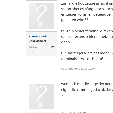
zumal die flugzeuge ja nicht im
schon aber es hängt doch auch v
entgegenkommen gegenüber de
gehalten wird??
falls ein neuer terminal direkt
eL-arroganto
schlechter ans schienennetz a
Gold Member
dann.
Beiträge:
573
Likes:
0
für umsteiger wäre das modell 
terminals usw... nicht gut!
eL-arroganto
,
31. Mai 2007
wenn ich mir die Lage der neue
eigentlich immer gedacht, dass
:?: