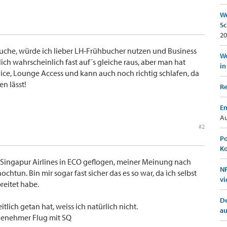
We
Sc
20
buche, würde ich lieber LH-Frühbucher nutzen und Business
Wo
ich wahrscheinlich fast auf´s gleiche raus, aber man hat
in
ice, Lounge Access und kann auch noch richtig schlafen, da
en lässt!
Re
Em
Au
#2
Po
K
 Singapur Airlines in ECO geflogen, meiner Meinung nach
NF
htun. Bin mir sogar fast sicher das es so war, da ich selbst
vi
reitet habe.
De
lich getan hat, weiss ich natürlich nicht.
a
genehmer Flug mit SQ