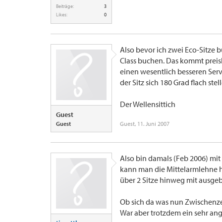
Beiträge:
3
Likes:
0
Also bevor ich zwei Eco-Sitze 
Class buchen. Das kommt preisl
einen wesentlich besseren Serv
der Sitz sich 180 Grad flach stell
Der Wellensittich
Guest
Guest
Guest
,
11. Juni 2007
Also bin damals (Feb 2006) mit
kann man die Mittelarmlehne hoc
über 2 Sitze hinweg mit ausgeb
Ob sich da was nun Zwischenzeit
War aber trotzdem ein sehr an