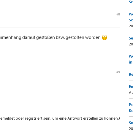
Sc
We
#8
Sc
20
sammenhang darauf gestoßen bzw. gestoßen worden
Se
20
Wo
in
#9
Re
Em
Au
Po
K
meldet oder registriert sein, um eine Antwort erstellen zu können.)
So
20