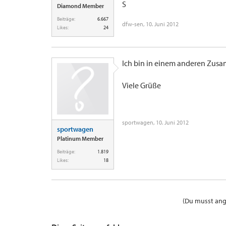
S
Diamond Member
Beiträge:
6.667
dfw-sen
,
10. Juni 2012
Likes:
24
Ich bin in einem anderen Zu
Viele Grüße
sportwagen
,
10. Juni 2012
sportwagen
Platinum Member
Beiträge:
1.819
Likes:
18
(Du musst ange