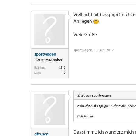
Vielleicht hilft es grigri1 nic
Anliegen
Viele Grüße
sportwagen
,
10. Juni 2012
sportwagen
Platinum Member
Beiträge:
1.819
Likes:
18
Zitat von sportwagen:
Vielleicht hilft es grigri1 nicht mehr, ab
Viele Grüße
Das stimmt. Ich wundere mich n
dfw-sen