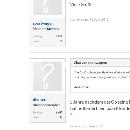
Viele Grüße
sportwagen
,
10. Juni 2012
sportwagen
Platinum Member
Beiträge:
1.819
Likes:
18
Zitat von sportwagen:
Hier lässt sich nachvollziehen, ob die Arml
Link:
http://www.singaporeair.com/en_UK/
Viele Grüße
dfw-sen
5 Jahre nachdem der Op seine F
Diamond Member
hat hoffentlich ein paar Pfunde
Beiträge:
6.667
S
Likes:
24
dfw-sen
,
10. Juni 2012