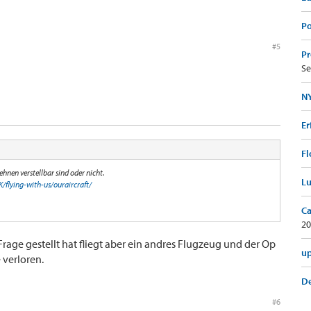
Po
#5
Pr
Se
NY
Er
Fl
ehnen verstellbar sind oder nicht.
Lu
flying-with-us/ouraircraft/
Ca
20
rage gestellt hat fliegt aber ein andres Flugzeug und der Op
up
 verloren.
De
#6