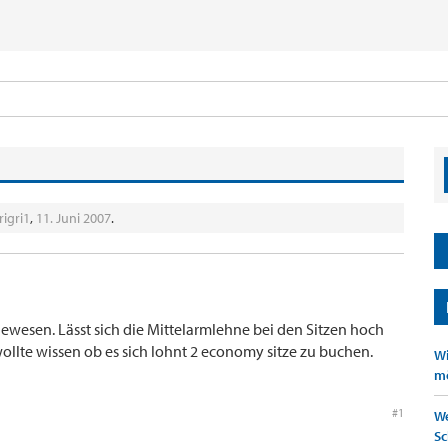
rigri1
,
11. Juni 2007
.
gewesen. Lässt sich die Mittelarmlehne bei den Sitzen hoch
wollte wissen ob es sich lohnt 2 economy sitze zu buchen.
Wi
mö
#1
We
Sc