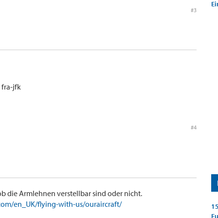
Ei
#3
fra-jfk
#4
 ob die Armlehnen verstellbar sind oder nicht.
com/en_UK/flying-with-us/ouraircraft/
15
E