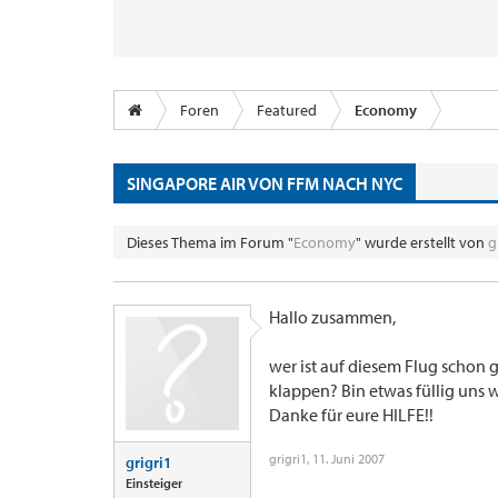
Foren
Featured
Economy
SINGAPORE AIR VON FFM NACH NYC
Dieses Thema im Forum "
Economy
" wurde erstellt von
g
Hallo zusammen,
wer ist auf diesem Flug schon 
klappen? Bin etwas füllig uns 
Danke für eure HILFE!!
grigri1
,
11. Juni 2007
grigri1
Einsteiger