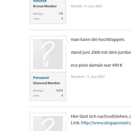
timottk
Bronze Member
timottk
,
11. Juni 2007
Beiträge:
170
Likes:
0
man kann die hochklappen.
stand juni 2006 mit dem jumbo 
eco preis damals war 490 €
Peruaner
,
11. Juni 2007
Peruaner
Diamond Member
Beiträge:
9.075
Likes:
0
Hier lässt sich nachvollziehen,
Link:
http://www.singaporeair.