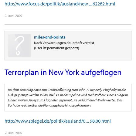
http://www.focus.de/politik/ausland/new ... 62282.html
2. Juni 2007
miles-and-points
Nach Verwarnungen dauerhaft verreist
(User ist permanent gesperrt)
Terrorplan in New York aufgeflogen
Bei dem Anschlag hätte eine Treibstoffleitung zum John-F.-Kennedy-Flughafen in die
Luft gesprengt werden sollen, hieß es. In der Pipeline wird Treibstoff aus einer Anlage in
Linden in New Jersey zum Flughafen gepumpt, sie verläuft durch Wohnviertel. Das
Vorhaben sei nie über die Planungsphase hinausgekommen.
http://www.spiegel.de/politik/ausland/0 ... 98,00.html
2. Juni 2007