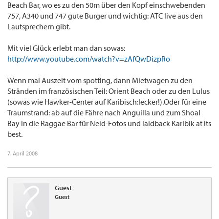
Beach Bar, wo es zu den 50m über den Kopf einschwebenden
757, A340 und 747 gute Burger und wichtig: ATC live aus den
Lautsprechern gibt.
Mit viel Glück erlebt man dan sowas:
http://www.youtube.com/watch?v=zAfQwDizpRo
Wenn mal Auszeit vom spotting, dann Mietwagen zu den
Stränden im französischen Teil: Orient Beach oder zu den Lulus
(sowas wie Hawker-Center auf Karibisch:lecker!).Oder für eine
Traumstrand: ab auf die Fähre nach Anguilla und zum Shoal
Bay in die Raggae Bar für Neid-Fotos und laidback Karibik at its
best.
7. April 2008
Guest
Guest