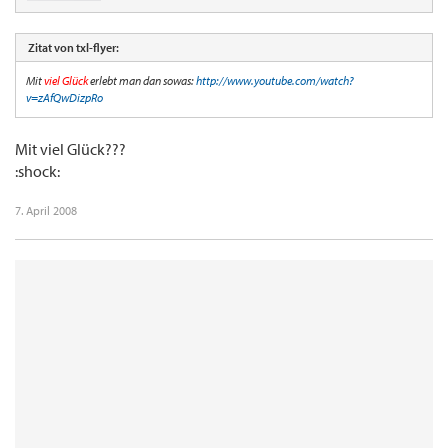
Zitat von txl-flyer:
Mit
viel Glück
erlebt man dan sowas:
http://www.youtube.com/watch?
v=zAfQwDizpRo
Mit viel Glück???
:shock:
7. April 2008