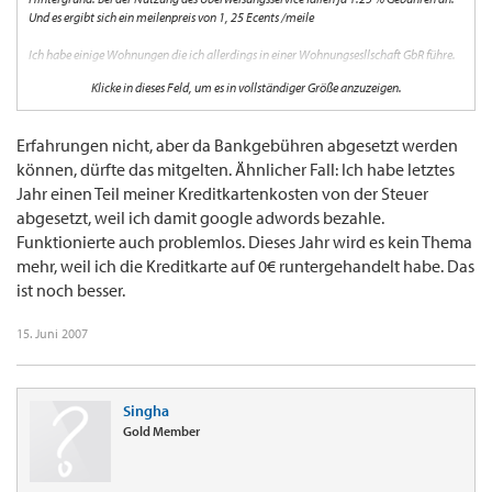
Und es ergibt sich ein meilenpreis von 1, 25 Ecents /meile
Ich habe einige Wohnungen die ich allerdings in einer Wohnungsesllschaft GbR führe.
Klicke in dieses Feld, um es in vollständiger Größe anzuzeigen.
ich habe mit der bank schon klargemacht, daß ich die hypotheken und die Zinsen über
die Karte geltend mache. ( natürlich auch alle handwerkerrechnungen, nebenkosten,
etc.)
Erfahrungen nicht, aber da Bankgebühren abgesetzt werden
können, dürfte das mitgelten. Ähnlicher Fall: Ich habe letztes
Frage: kann ich die Gebühren des Überweisungservice dann bei der Steuer wiederum
steuermindernd ansetzen?? Kontoführung etc. geht ja auch.
Jahr einen Teil meiner Kreditkartenkosten von der Steuer
abgesetzt, weil ich damit google adwords bezahle.
Damit würden sich dann die Kosten pro Meile bei meinem Steuersatz auf ca. 0,725 E
Funktionierte auch problemlos. Dieses Jahr wird es kein Thema
cent reduzieren.
mehr, weil ich die Kreditkarte auf 0€ runtergehandelt habe. Das
2 mal first class lufthansa Buenos Airs oder SEA ( mit sen-companionaward) köme
ist noch besser.
somit auf
270.000 meilen= 1957 € fpr 2 Ticket = 979 € für ein First Class Ticket..
15. Juni 2007
jemand schon Erfahrungen gesammelt?
Singha
Gold Member