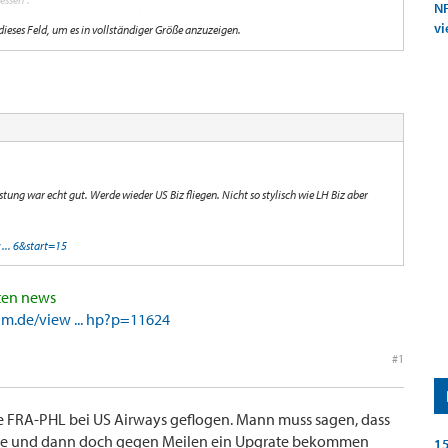
NF
 neuen Envoy Class vom A330 gefunden:
vi
 dieses Feld, um es in vollständiger Größe anzuzeigen.
675/M/
669/M/
muss fairerweise sagen, dass ich vom Sitzkomfort her mit US ganz zufrieden war.
mt berüchtigt" (spreche aus eigener Erfahrung), dass gerne mal diverse Flüge (wegen
r Gepäck verloren geht.
 "Puffer" ein!
e den Thread mit der US Biz nicht mehr. Hat jemand noch den Link?
stung war echt gut. Werde wieder US Biz fliegen. Nicht so stylisch wie LH Biz aber
... 6&start=15
ten news
um.de/view ... hp?p=11624
#1
ke FRA-PHL bei US Airways geflogen. Mann muss sagen, dass
atte und dann doch gegen Meilen ein Upgrate bekommen
15