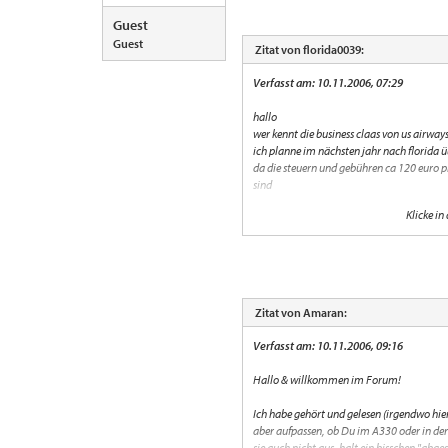
Guest
Guest
Zitat von florida0039:
Verfasst am: 10.11.2006, 07:29
hallo
wer kennt die business claas von us airway
ich planne im nächsten jahr nach florida ü
da die steuern und gebühren ca 120 euro p
sind
Klicke in
vielen dank für eure hilfe und antworten
Zitat von Amaran:
Verfasst am: 10.11.2006, 09:16
Hallo & willkommen im Forum!
Ich habe gehört und gelesen (irgendwo hier
aber aufpassen, ob Du im A330 oder in der
sie auch nicht aus, halt ein bisschen "abges