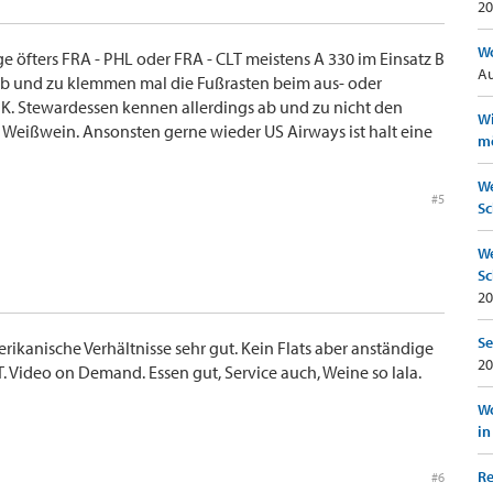
20
Wo
iege öfters FRA - PHL oder FRA - CLT meistens A 330 im Einsatz B
Au
O. ab und zu klemmen mal die Fußrasten beim aus- oder
 K. Stewardessen kennen allerdings ab und zu nicht den
Wi
 Weißwein. Ansonsten gerne wieder US Airways ist halt eine
mö
We
#5
Sc
We
Sc
20
Se
merikanische Verhältnisse sehr gut. Kein Flats aber anständige
20
. Video on Demand. Essen gut, Service auch, Weine so lala.
Wo
in
Re
#6