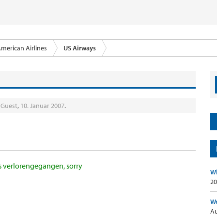
merican Airlines
US Airways
n
Guest
,
10. Januar 2007
.
ds verlorengegangen, sorry
Wh
20
Wo
Au