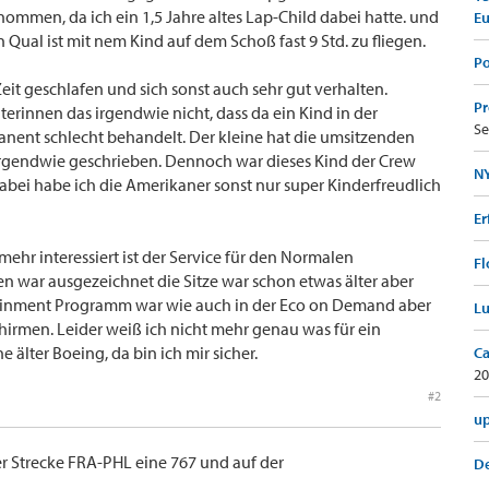
ommen, da ich ein 1,5 Jahre altes Lap-Child dabei hatte. und
E
n Qual ist mit nem Kind auf dem Schoß fast 9 Std. zu fliegen.
Po
Zeit geschlafen und sich sonst auch sehr gut verhalten.
Pr
terinnen das irgendwie nicht, dass da ein Kind in der
Se
anent schlecht behandelt. Der kleine hat die umsitzenden
 irgendwie geschrieben. Dennoch war dieses Kind der Crew
NY
bei habe ich die Amerikaner sonst nur super Kinderfreudlich
Er
ehr interessiert ist der Service für den Normalen
Fl
en war ausgezeichnet die Sitze war schon etwas älter aber
tainment Programm war wie auch in der Eco on Demand aber
Lu
hirmen. Leider weiß ich nicht mehr genau was für ein
 älter Boeing, da bin ich mir sicher.
Ca
20
#2
up
der Strecke FRA-PHL eine 767 und auf der
De