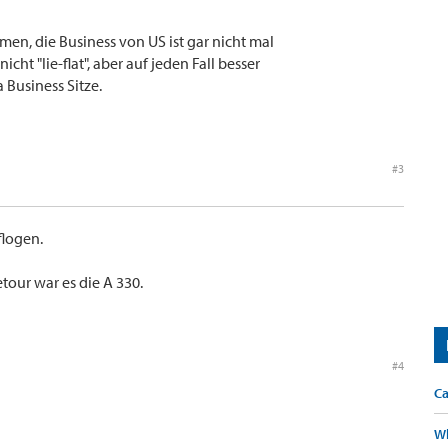
men, die Business von US ist gar nicht mal
icht "lie-flat", aber auf jeden Fall besser
 Business Sitze.
#3
flogen.
tour war es die A 330.
#4
Ca
Wh