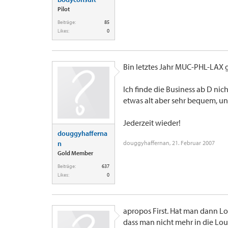
Pilot
Beiträge:
85
Likes:
0
Bin letztes Jahr MUC-PHL-LAX 
Ich finde die Business ab D nich
etwas alt aber sehr bequem, und
Jederzeit wieder!
douggyhafferna
n
douggyhaffernan
,
21. Februar 2007
Gold Member
Beiträge:
637
Likes:
0
apropos First. Hat man dann L
dass man nicht mehr in die Loung