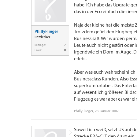
habe. ICh habe das Upgrate gen
das in der Eco einfach die riese
Naja der kleine hat die meiste 
PhillyFlieger
Trotzdem gefiel den Flugbeglei
Entdecker
Business saß. Wir wurden perm
Leute auch nicht gestört oder
Beiträge:
7
Likes:
0
irgendwie ein Dorn im Auge. Da
erlebt.
Aber was euch wahrscheinlich m
Businessclass Kunden. Also Ess
super komfortabel. Das Enter
auf wesentlich größeren Bildsc
Flugzeug es war aber es war eine
PhillyFlieger
,
28. Januar 2007
Soweit ich weiß, setzt US auf 
Strecke FRA-CLT den A330 ein.