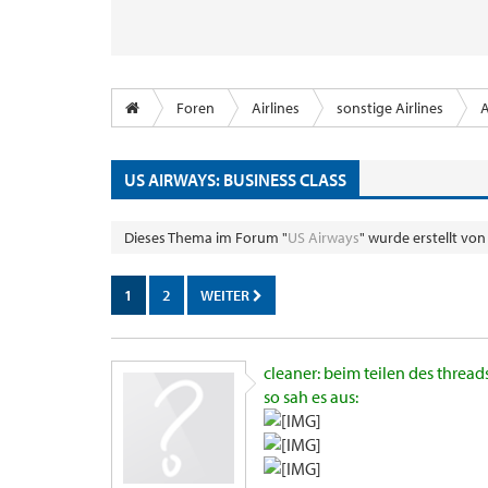
Foren
Airlines
sonstige Airlines
A
US AIRWAYS: BUSINESS CLASS
Dieses Thema im Forum "
US Airways
" wurde erstellt vo
1
2
WEITER
cleaner: beim teilen des threa
so sah es aus: