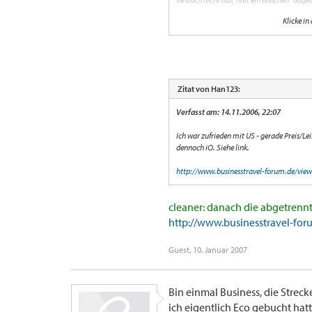
Bei Airliners.net habe ich zwei Fotos der
Klicke in
http://www.airliners.net/open.file/0949
http://www.airliners.net/open.file/0094
Ich bin jetzt zwar nur Eco geflogen, aber 
Trotzdem ist US mittlerweile dafür "berüh
technischer Probleme) ausfallen und / ode
Zitat von Han123:
Plane also mind. einen Tag (besser zwei) als
Verfasst am: 14.11.2006, 22:07
Entschuldigung, ich finde auf die Schnell
Ich war zufrieden mit US - gerade Preis/Lei
dennoch iO. Siehe link.
http://www.businesstravel-forum.de/view 
cleaner: danach die abgetrenn
http://www.businesstravel-for
Guest
,
10. Januar 2007
Bin einmal Business, die Strec
ich eigentlich Eco gebucht h