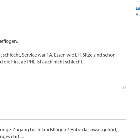
Em
Au
geflogen:
t schlecht, Service war 1A, Essen wie LH, Sitze sind schon
 die First ab PHL ist auch nicht schlecht.
#7
ounge-Zugang bei Inlandsflügen ? Habe da sowas gehört,
es darf ....