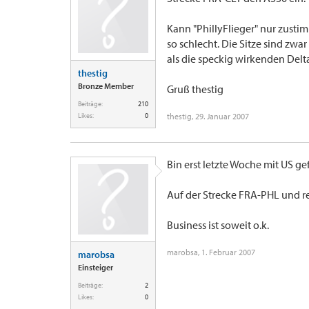
Kann "PhillyFlieger" nur zustim
so schlecht. Die Sitze sind zwar n
als die speckig wirkenden Delta
thestig
Bronze Member
Gruß thestig
Beiträge:
210
Likes:
0
thestig
,
29. Januar 2007
Bin erst letzte Woche mit US ge
Auf der Strecke FRA-PHL und re
Business ist soweit o.k.
marobsa
,
1. Februar 2007
marobsa
Einsteiger
Beiträge:
2
Likes:
0