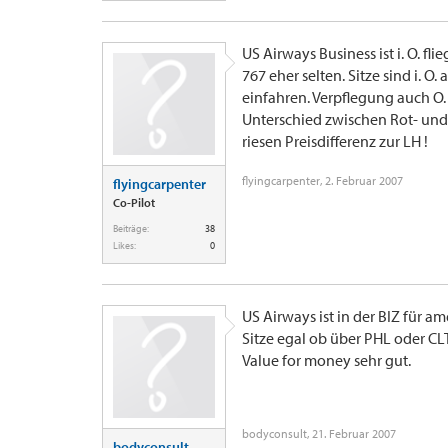
US Airways Business ist i. O. fl
767 eher selten. Sitze sind i. 
einfahren. Verpflegung auch O.
Unterschied zwischen Rot- und
riesen Preisdifferenz zur LH !
flyingcarpenter
,
2. Februar 2007
flyingcarpenter
Co-Pilot
Beiträge:
38
Likes:
0
US Airways ist in der BIZ für a
Sitze egal ob über PHL oder CLT
Value for money sehr gut.
bodyconsult
,
21. Februar 2007
bodyconsult