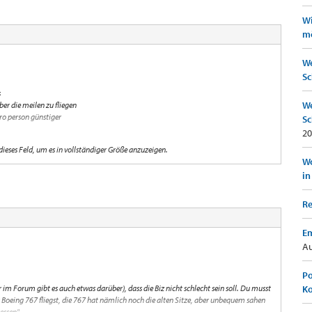
Wi
mö
We
Sc
s
We
ber die meilen zu fliegen
ro person günstiger
Sc
20
 dieses Feld, um es in vollständiger Größe anzuzeigen.
Wo
in
Re
Em
Au
Po
 im Forum gibt es auch etwas darüber), dass die Biz nicht schlecht sein soll. Du musst
K
 Boeing 767 fliegst, die 767 hat nämlich noch die alten Sitze, aber unbequem sahen
essen".