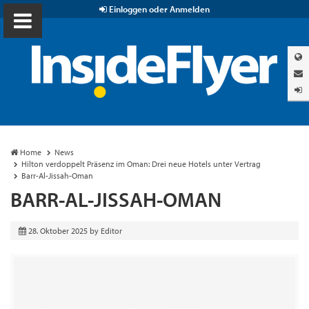
Einloggen oder Anmelden
Home
News
Hilton verdoppelt Präsenz im Oman: Drei neue Hotels unter Vertrag
Barr-Al-Jissah-Oman
BARR-AL-JISSAH-OMAN
28. Oktober 2025
by
Editor