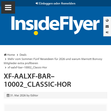
Einloggen oder Anmelden
Home
Deals
Mehr vom Sommer: Fünf Reiseideen für 2026 und warum Marriott Bonvoy
Mitglieder extra profitieren
xf-aalxf-bar–10002_Classic-Hor
XF-AALXF-BAR–
10002_CLASSIC-HOR
31. Mai 2026
by
Editor