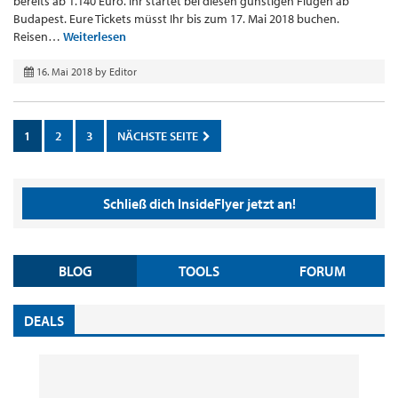
bereits ab 1.140 Euro. Ihr startet bei diesen günstigen Flügen ab
Budapest. Eure Tickets müsst Ihr bis zum 17. Mai 2018 buchen.
Reisen…
Weiterlesen
16. Mai 2018
by
Editor
1
2
3
NÄCHSTE SEITE
Schließ dich InsideFlyer jetzt an!
BLOG
TOOLS
FORUM
DEALS