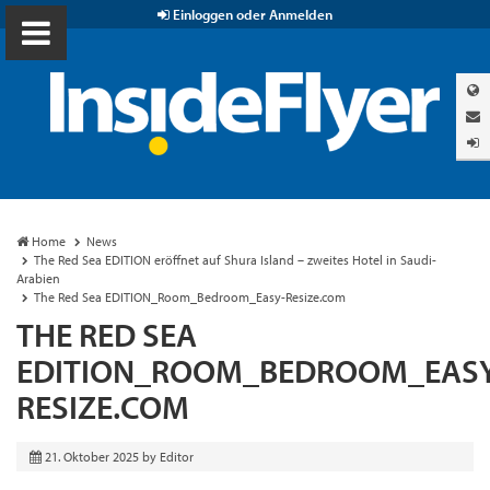
Einloggen oder Anmelden
Home
News
The Red Sea EDITION eröffnet auf Shura Island – zweites Hotel in Saudi-
Arabien
The Red Sea EDITION_Room_Bedroom_Easy-Resize.com
THE RED SEA
EDITION_ROOM_BEDROOM_EASY
RESIZE.COM
21. Oktober 2025
by
Editor