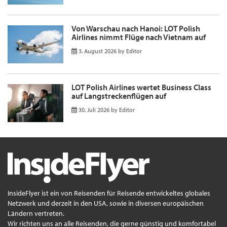
Von Warschau nach Hanoi: LOT Polish
Airlines nimmt Flüge nach Vietnam auf
3. August 2026
by
Editor
LOT Polish Airlines wertet Business Class
auf Langstreckenflügen auf
30. Juli 2026
by
Editor
InsideFlyer ist ein von Reisenden für Reisende entwickeltes globales
Netzwerk und derzeit in den USA, sowie in diversen europäischen
Ländern vertreten.
Wir richten uns an alle Reisenden, die gerne günstig und komfortabel