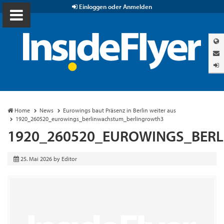
Einloggen oder Anmelden
Home
News
Eurowings baut Präsenz in Berlin weiter aus
1920_260520_eurowings_berlinwachstum_berlingrowth3
1920_260520_EUROWINGS_BER
25. Mai 2026
by
Editor