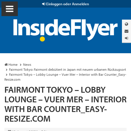
Einloggen oder Anmelden
Home
News
Fairmont Tokyo: Fairmont debütiert in Japan mit neuem urbanen Rückzugsort
Fairmont Tokyo – Lobby Lounge – Vuer Mer – Interior with Bar Counter_Easy-
Resize.com
FAIRMONT TOKYO – LOBBY
LOUNGE – VUER MER – INTERIOR
WITH BAR COUNTER_EASY-
RESIZE.COM