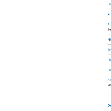
E
Po
Pr
Se
NY
Er
Fl
Lu
Ca
20
up
De