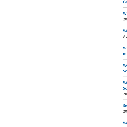
Ca
Wh
20
Wo
Au
Wi
mö
We
Sc
We
Sc
20
Se
20
Wo