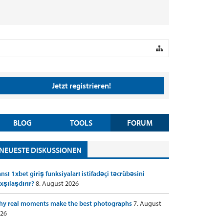
Jetzt registrieren!
BLOG
TOOLS
FORUM
NEUESTE DISKUSSIONEN
nsı 1xbet giriş funksiyaları istifadəçi təcrübəsini
xşılaşdırır?
8. August 2026
y real moments make the best photographs
7. August
26