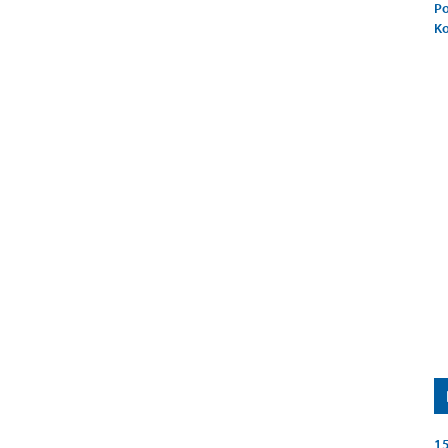
Po
K
15