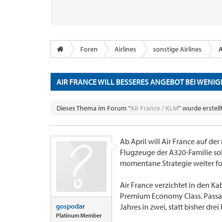
Foren
Airlines
sonstige Airlines
A
AIR FRANCE WILL BESSERES ANGEBOT BEI WENIG
Dieses Thema im Forum "
Air France / KLM
" wurde erstel
Ab April will Air France auf de
Flugzeuge der A320-Familie sol
momentane Strategie weiter fo
Air France verzichtet in den K
Premium Economy Class. Passag
gospodar
Jahres in zwei, statt bisher drei
Platinum Member