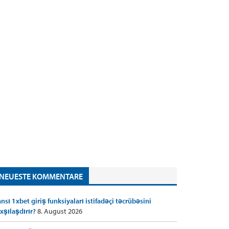
NEUESTE KOMMENTARE
nsı 1xbet giriş funksiyaları istifadəçi təcrübəsini
xşılaşdırır?
8. August 2026