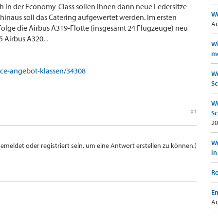
ch in der Economy-Class sollen ihnen dann neue Ledersitze
Wo
hinaus soll das Catering aufgewertet werden. Im ersten
Au
olge die Airbus A319-Flotte (insgesamt 24 Flugzeuge) neu
 Airbus A320. .
Wi
mö
ance-angebot-klassen/34308
We
Sc
We
#1
Sc
20
Wo
meldet oder registriert sein, um eine Antwort erstellen zu können.)
in
Re
Em
Au