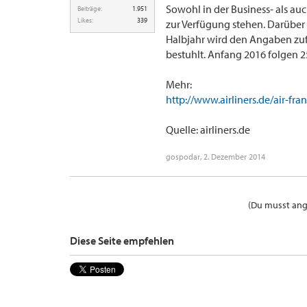
Sowohl in der Business- als au
Beiträge:
1.951
Likes:
339
zur Verfügung stehen. Darüber 
Halbjahr wird den Angaben zuf
bestuhlt. Anfang 2016 folgen 25
Mehr:
http://www.airliners.de/air-fr
Quelle: airliners.de
gospodar
,
2. Dezember 2014
(Du musst ange
Diese Seite empfehlen